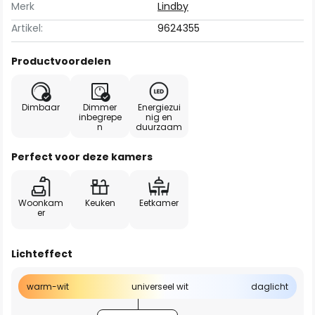
Merk
Lindby
Artikel:
9624355
Productvoordelen
Dimbaar
Dimmer
Energiezui
inbegrepe
nig en
n
duurzaam
Perfect voor deze kamers
Woonkam
Keuken
Eetkamer
er
Lichteffect
warm-wit
universeel wit
daglicht