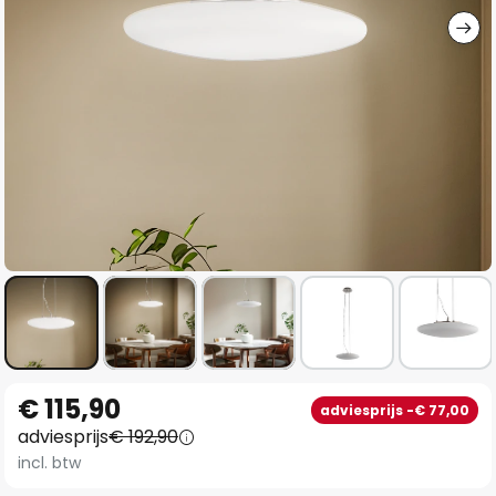
Ga
€ 115,90
adviesprijs -€ 77,00
naar
adviesprijs
€ 192,90
het
incl. btw
begin