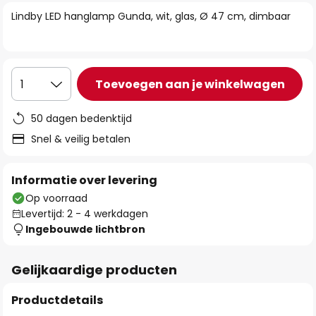
van
Lindby LED hanglamp Gunda, wit, glas, Ø 47 cm, dimbaar
de
afbeeldingen-
gallerij
Toevoegen aan je winkelwagen
1
50 dagen bedenktijd
Snel & veilig betalen
Informatie over levering
Op voorraad
Levertijd: 2 - 4 werkdagen
Ingebouwde lichtbron
Gelijkaardige producten
Productdetails