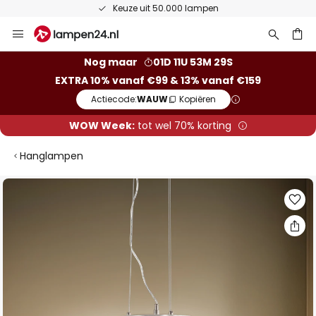
Keuze uit 50.000 lampen
Ga
naar
de
ken
Nog maar
01D 11U 53M 28S
inhoud
EXTRA 10% vanaf €99 & 13% vanaf €159
Actiecode:
WAUW
Kopiëren
WOW Week:
tot wel 70% korting
Hanglampen
Ga
naar
het
einde
van
de
afbeeldingen-
gallerij