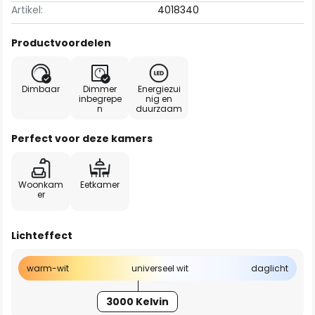
Artikel:
4018340
Productvoordelen
Dimbaar
Dimmer
Energiezui
inbegrepe
nig en
n
duurzaam
Perfect voor deze kamers
Woonkam
Eetkamer
er
Lichteffect
warm-wit
universeel wit
daglicht
3000 Kelvin