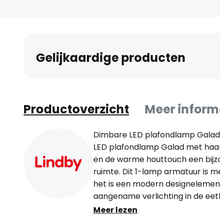
naar
het
begin
van
Gelijkaardige producten
de
afbeeldingen-
gallerij
Productoverzicht
Meer inform
Dimbare LED plafondlamp Galad m
LED plafondlamp Galad met haar s
en de warme houttouch een bijz
ruimte. Dit 1-lamp armatuur is m
het is een modern designelement
aangename verlichting in de ee
hal. Met een wandschakelaar kan
Meer lezen