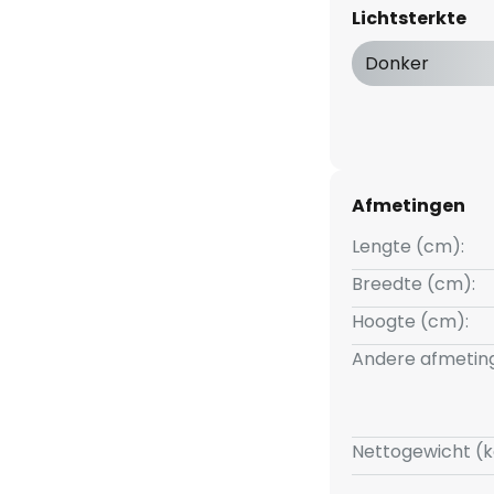
nkzij de 3-staps dimtechnologie
Lichtsterkte
kan de lamp ook worden gedimd
idsniveaus door meerdere keren
Donker
%, 50% en 10%.
Afmetingen
Lengte (cm):
Breedte (cm):
Hoogte (cm):
Andere afmetin
Nettogewicht (k