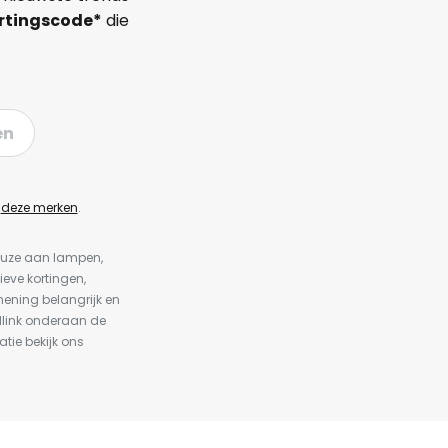
rtingscode*
die
en
n
deze merken
.
keuze aan lampen,
ieve kortingen,
ening belangrijk en
dlink onderaan de
atie bekijk ons