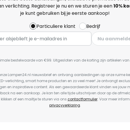
n verlichting. Registreer je nu en we sturen je een
10% ko
je kunt gebruiken bij je eerste aankoop!
Particuliere klant
Bedrijf
Nu aanmeld
imale bestelwaarde van €99. Uitgesloten van de korting zijn artikelen va
or onze Lampen24.nl nieuwsbrief en ontvang aanbiedingen op onze ruime 
LED-verlichting, smart home producten en zo veel meer! Je ontvangt exclus
en en inspiratieve content. Als een gewaardeerde klant vinden we jouw m
dback na een aankoop. Je kan ten alle tijde uitschrijven door op de afmel
 klikken of een mailtje te sturen via ons
contactformulier
. Voor meer inform
privacyverklaring
.