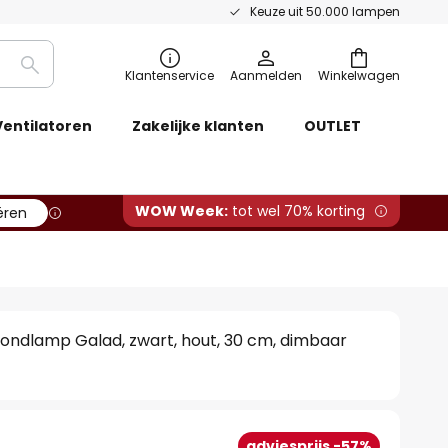
Keuze uit 50.000 lampen
Zoeken
Klantenservice
Aanmelden
Winkelwagen
Ventilatoren
Zakelijke klanten
OUTLET
WOW Week:
tot wel 70% korting
ëren
fondlamp Galad, zwart, hout, 30 cm, dimbaar
adviesprijs -57%