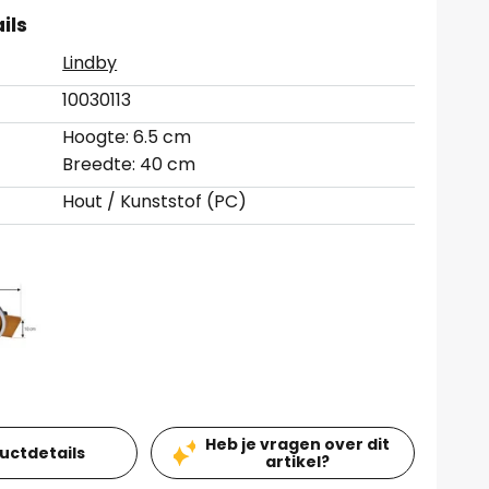
ils
Lindby
10030113
Hoogte: 6.5 cm
Breedte: 40 cm
Hout / Kunststof (PC)
Heb je vragen over dit
ductdetails
artikel?