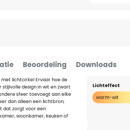
atie
Beoordeling
Downloads
et lichtcirkel Ervaar hoe de
Lichteffect
tijlvolle design in wit en zwart
ondere sfeer toevoegt aan elke
warm-wit
eer dan alleen een lichtbron;
 dat zorgt voor een
tkamer, woonkamer, keuken of
 het armatuur zoals gewoonlijk