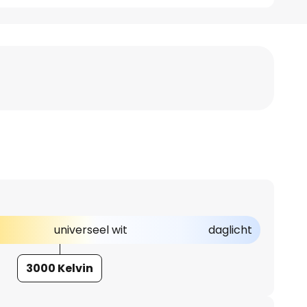
universeel wit
daglicht
3000 Kelvin