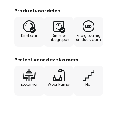
worden in- en uitgeschakeld. Da
met geïntegreerde uit-functie 
Productvoordelen
tot drie verschillende helderhe
op de schakelaar te drukken: 100
Dimbaar
Dimmer
Energiezuinig
inbegrepen
en duurzaam
Perfect voor deze kamers
Eetkamer
Woonkamer
Hal