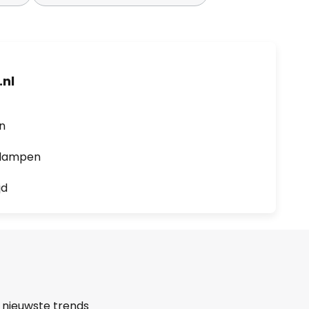
nl
en
0 lampen
jd
 nieuwste trends