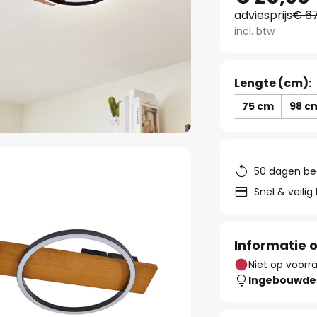
adviesprijs
€ 67
incl. btw
Lengte (cm):
75 cm
98 c
50 dagen be
Snel & veilig
Informatie o
Niet op voorr
Ingebouwde 