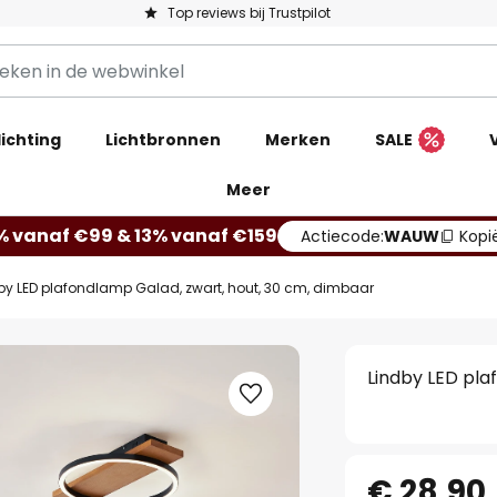
Top reviews bij Trustpilot
ichting
Lichtbronnen
Merken
SALE
Meer
% vanaf €99 & 13% vanaf €159
Actiecode:
WAUW
Kopi
by LED plafondlamp Galad, zwart, hout, 30 cm, dimbaar
Lindby LED pla
€ 28,90