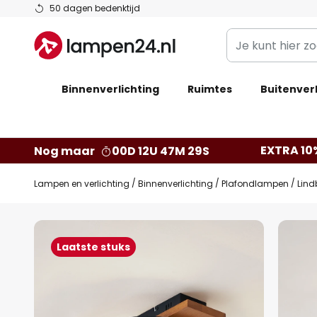
Ga
50 dagen bedenktijd
naar
Je
de
kunt
inhoud
hier
Binnenverlichting
Ruimtes
zoeken
Buitenverl
in
de
webwinkel
EXTRA 10
Nog maar
00D 12U 47M 28S
Lampen en verlichting
Binnenverlichting
Plafondlampen
Lind
Ga
naar
Laatste stuks
het
einde
van
de