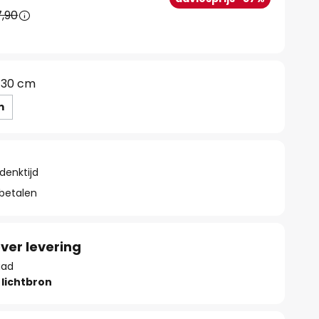
,90
30 cm
m
denktijd
 betalen
ver levering
aad
lichtbron