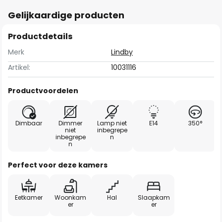
Gelijkaardige producten
Productdetails
Merk
Lindby
Artikel:
10031116
Productvoordelen
Dimbaar
Dimmer
Lamp niet
E14
350°
niet
inbegrepe
inbegrepe
n
n
Perfect voor deze kamers
Eetkamer
Woonkam
Hal
Slaapkam
er
er