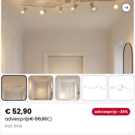
Ga
€ 52,90
adviesprijs -39%
naar
adviesprijs
€ 86,90
het
incl. btw
begin