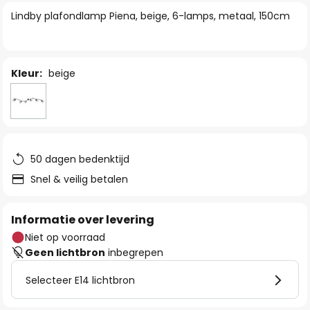
van
Lindby plafondlamp Piena, beige, 6-lamps, metaal, 150cm
de
afbeeldingen-
gallerij
Kleur:
beige
50 dagen bedenktijd
Snel & veilig betalen
Informatie over levering
Niet op voorraad
Geen lichtbron
inbegrepen
Selecteer E14 lichtbron