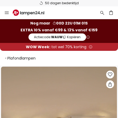
50 dagen bedenktijd
Ga
naar
de
ken
Nog maar
00D 22U 01M 00S
inhoud
EXTRA 10% vanaf €99 & 13% vanaf €159
Actiecode:
WAUW
Kopiëren
WOW Week:
tot wel 70% korting
Plafondlampen
Ga
naar
het
einde
van
de
afbeeldingen-
gallerij