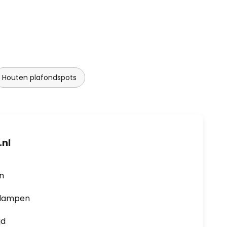
Houten plafondspots
nl
en
0 lampen
jd