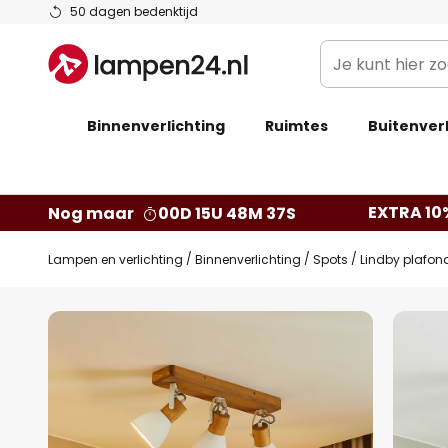
Ga
50 dagen bedenktijd
naar
Je
de
kunt
inhoud
hier
Binnenverlichting
Ruimtes
zoeken
Buitenverl
in
de
webwinkel
EXTRA 10
Nog maar
00D 15U 48M 36S
Lampen en verlichting
Binnenverlichting
Spots
Lindby plafond
Ga
naar
het
einde
van
de