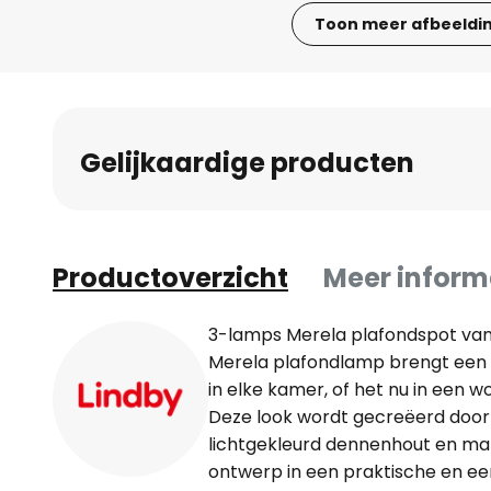
Toon meer afbeeldi
Ga
naar
het
begin
Gelijkaardige producten
van
de
afbeeldingen-
gallerij
Productoverzicht
Meer inform
3-lamps Merela plafondspot va
Merela plafondlamp brengt een g
in elke kamer, of het nu in een 
Deze look wordt gecreëerd door
lichtgekleurd dennenhout en mat
ontwerp in een praktische en ee