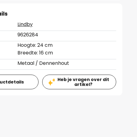
ils
Lindby
9626284
Hoogte: 24 cm
Breedte: 16 cm
Metaal / Dennenhout
Heb je vragen over dit
ductdetails
artikel?