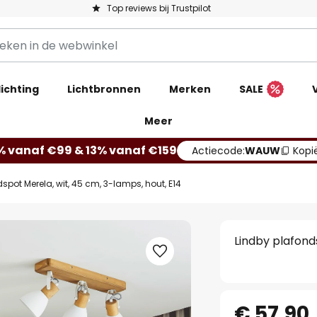
Top reviews bij Trustpilot
ichting
Lichtbronnen
Merken
SALE
Meer
% vanaf €99 & 13% vanaf €159
Actiecode:
WAUW
Kopi
spot Merela, wit, 45 cm, 3-lamps, hout, E14
Lindby plafond
€ 57,90