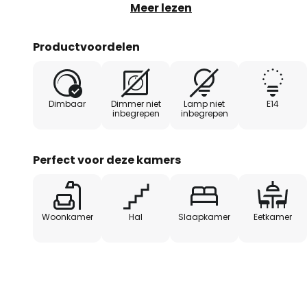
drie spots kan afzonderlijk word
Meer lezen
zwenken, zodat verschillende d
worden geaccentueerd en verlic
Productvoordelen
Dimbaar
Dimmer niet
Lamp niet
E14
inbegrepen
inbegrepen
Perfect voor deze kamers
Woonkamer
Hal
Slaapkamer
Eetkamer