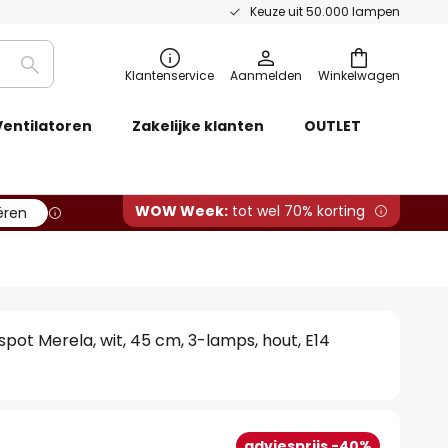
Keuze uit 50.000 lampen
Zoeken
Klantenservice
Aanmelden
Winkelwagen
Ventilatoren
Zakelijke klanten
OUTLET
WOW Week:
tot wel 70% korting
ëren
spot Merela, wit, 45 cm, 3-lamps, hout, E14
adviesprijs -40%