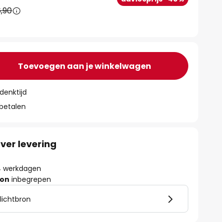
,90
Toevoegen aan je winkelwagen
denktijd
 betalen
ver levering
- 4 werkdagen
ron
inbegrepen
 lichtbron