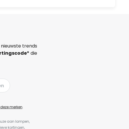
 nieuwste trends
rtingscode*
die
en
n
deze merken
.
keuze aan lampen,
ieve kortingen,