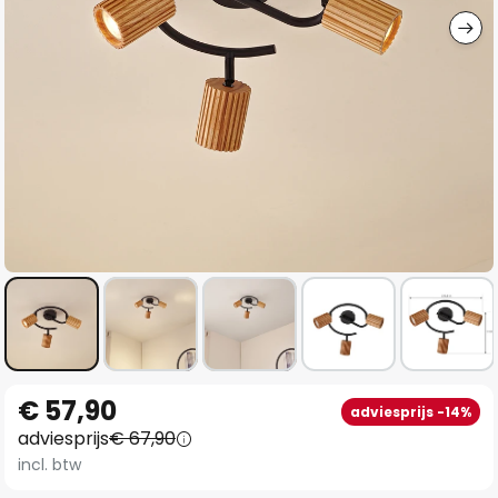
Ga
€ 57,90
adviesprijs -14%
naar
adviesprijs
€ 67,90
het
incl. btw
begin