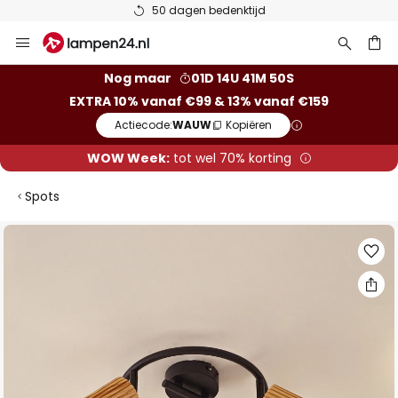
50 dagen bedenktijd
Ga
naar
de
ken
Nog maar
01D 14U 41M 49S
inhoud
EXTRA 10% vanaf €99 & 13% vanaf €159
Actiecode:
WAUW
Kopiëren
WOW Week:
tot wel 70% korting
Spots
Ga
naar
het
einde
van
de
afbeeldingen-
gallerij