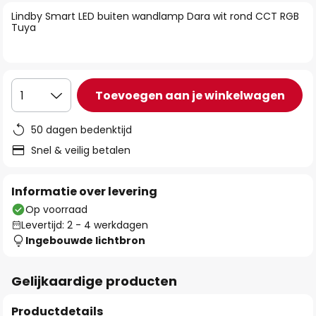
van
Lindby Smart LED buiten wandlamp Dara wit rond CCT RGB
de
Tuya
afbeeldingen-
gallerij
Toevoegen aan je winkelwagen
1
50 dagen bedenktijd
Snel & veilig betalen
Informatie over levering
Op voorraad
Levertijd: 2 - 4 werkdagen
Ingebouwde lichtbron
Gelijkaardige producten
Productdetails