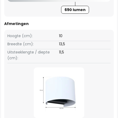
690 lumen
Afmetingen
Hoogte (cm):
10
Breedte (cm):
13,5
Uitsteeklengte / diepte
11,5
(cm):