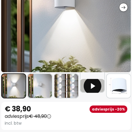
Ga
€ 38,90
adviesprijs -20%
naar
adviesprijs
€ 48,90
het
incl. btw
begin