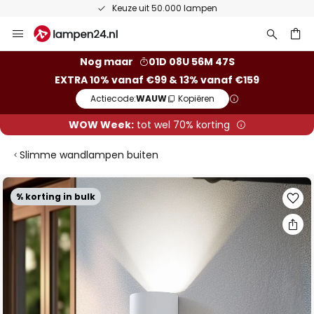
Keuze uit 50.000 lampen
Ga
naar
de
ken
Nog maar
01D 08U 56M 46S
inhoud
EXTRA 10% vanaf €99 & 13% vanaf €159
Actiecode:
WAUW
Kopiëren
WOW Week:
tot wel 70% korting
Slimme wandlampen buiten
Ga
% korting in bulk
naar
het
einde
van
de
afbeeldingen-
gallerij