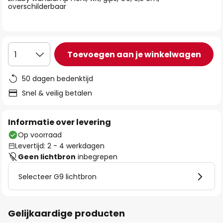
de
overschilderbaar
afbeeldingen-
gallerij
Toevoegen aan je winkelwagen
1
50 dagen bedenktijd
Snel & veilig betalen
Informatie over levering
Op voorraad
Levertijd: 2 - 4 werkdagen
Geen lichtbron
inbegrepen
Selecteer G9 lichtbron
Gelijkaardige producten