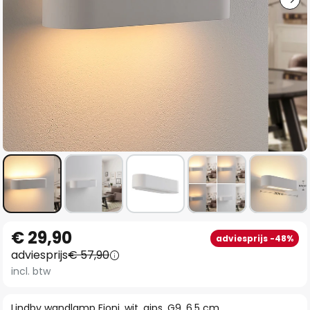
Ga
€ 29,90
adviesprijs -48%
naar
adviesprijs
€ 57,90
het
incl. btw
begin
van
Lindby wandlamp Fioni, wit, gips, G9, 6,5 cm,