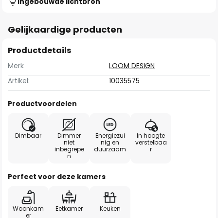
Ingebouwde lichtbron
Gelijkaardige producten
Productdetails
Merk
LOOM DESIGN
Artikel:
10035575
Productvoordelen
Dimbaar
Dimmer
Energiezui
In hoogte
niet
nig en
verstelbaa
inbegrepe
duurzaam
r
n
Perfect voor deze kamers
Woonkam
Eetkamer
Keuken
er