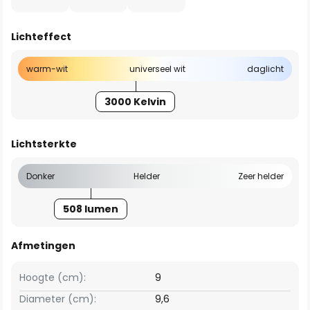
Lichteffect
warm-wit
universeel wit
daglicht
3000 Kelvin
Lichtsterkte
Donker
Helder
Zeer helder
508 lumen
Afmetingen
Hoogte (cm):
9
Diameter (cm):
9,6