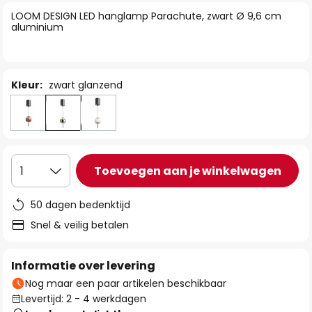
van
LOOM DESIGN LED hanglamp Parachute, zwart Ø 9,6 cm
de
aluminium
afbeeldingen-
gallerij
Kleur:
zwart glanzend
Toevoegen aan je winkelwagen
1
50 dagen bedenktijd
Snel & veilig betalen
Informatie over levering
Nog maar een paar artikelen beschikbaar
Levertijd: 2 - 4 werkdagen