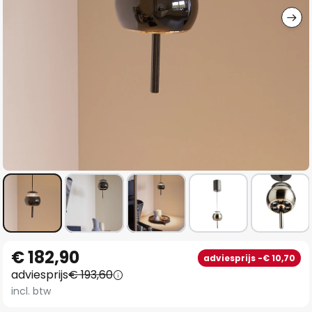
Ga
€ 182,90
adviesprijs -€ 10,70
naar
adviesprijs
€ 193,60
het
incl. btw
begin