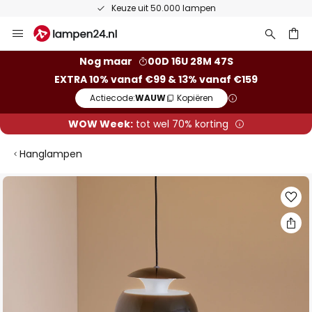
Keuze uit 50.000 lampen
Ga
naar
de
ken
Nog maar
00D 16U 28M 46S
inhoud
EXTRA 10% vanaf €99 & 13% vanaf €159
Actiecode:
WAUW
Kopiëren
WOW Week:
tot wel 70% korting
Hanglampen
Ga
naar
het
einde
van
de
afbeeldingen-
gallerij