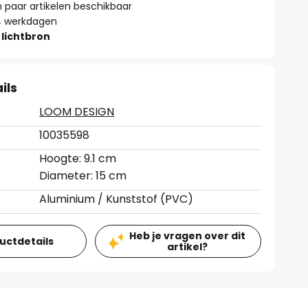
paar artikelen beschikbaar
- 4 werkdagen
lichtbron
ils
LOOM DESIGN
10035598
Hoogte: 9.1 cm
Diameter: 15 cm
Aluminium / Kunststof (PVC)
Heb je vragen over dit
ductdetails
artikel?