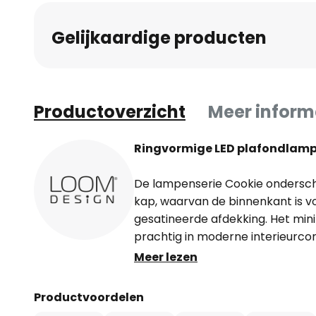
Gelijkaardige producten
Productoverzicht
Meer inform
Ringvormige LED plafondlamp
De lampenserie Cookie ondersche
kap, waarvan de binnenkant is v
gesatineerde afdekking. Het min
prachtig in moderne interieurco
Meer lezen
De LED plafondlamp is bovendien 
baldakijn. De kap van aluminium 
Productvoordelen
geïntegreerde LED-lichtbron stra