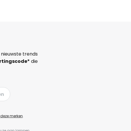
 nieuwste trends
rtingscode*
die
en
n
deze merken
.
keuze aan lampen,