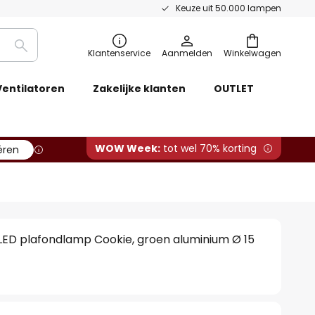
Keuze uit 50.000 lampen
Zoeken
Klantenservice
Aanmelden
Winkelwagen
Ventilatoren
Zakelijke klanten
OUTLET
WOW Week:
tot wel 70% korting
ëren
ED plafondlamp Cookie, groen aluminium Ø 15