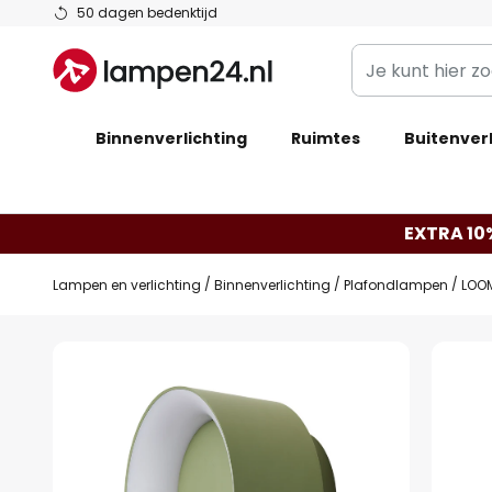
Ga
50 dagen bedenktijd
naar
Je
de
kunt
inhoud
hier
Binnenverlichting
Ruimtes
zoeken
Buitenverl
in
de
webwinkel
EXTRA 10
Lampen en verlichting
Binnenverlichting
Plafondlampen
LOOM
Ga
naar
het
einde
van
de