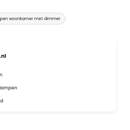
mpen woonkamer met dimmer
nl
en
0 lampen
jd