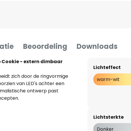
atie
Beoordeling
Downloads
 Cookie - extern dimbaar
Lichteffect
idt zich door de ringvormige
warm-wit
oorzien van LED's achter een
imalistische ontwerp past
ncepten.
voorzien van een cilindrisch
Lichtsterkte
heeft een effen afwerking. De
alt warmwit licht uit met een
Donker