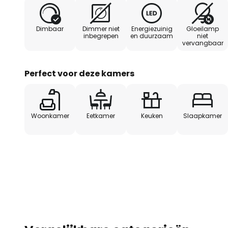
goede kleurweergave en is indie
TRIAC. Ook te gebruiken als wan
Dimbaar
Dimmer niet
Energiezuinig
Gloeilamp
inbegrepen
en duurzaam
niet
vervangbaar
Perfect voor deze kamers
Woonkamer
Eetkamer
Keuken
Slaapkamer