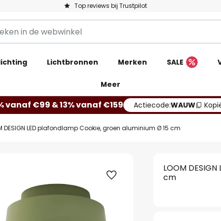
Top reviews bij Trustpilot
ichting
Lichtbronnen
Merken
SALE
Meer
% vanaf €99 & 13% vanaf €159
Actiecode:
WAUW
Kopi
 DESIGN LED plafondlamp Cookie, groen aluminium Ø 15 cm
LOOM DESIGN L
cm