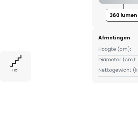
n nodig extern dimbaar met een
dlamp.
360 lumen
Afmetingen
Hoogte (cm):
Diameter (cm):
Nettogewicht (k
Hal