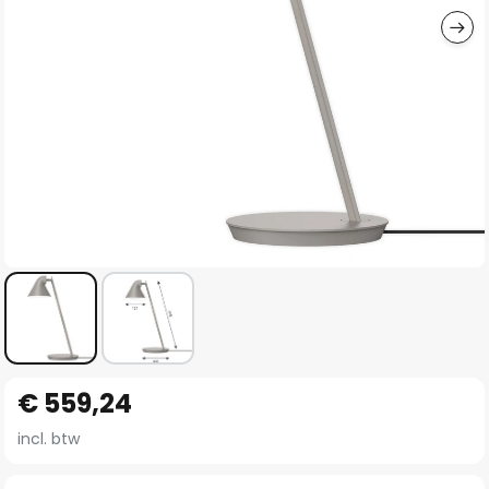
Ga
€ 559,24
naar
het
incl. btw
begin