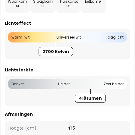
Woonkam
Slaapkam
Thuiskanto
Eetkamer
er
er
or
Lichteffect
warm-wit
universeel wit
daglicht
2700 Kelvin
Lichtsterkte
Donker
Helder
Zeer helder
418 lumen
Afmetingen
Hoogte (cm):
41,5