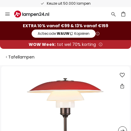
Keuze uit 50.000 lampen
Ga
naar
de
ken
EXTRA 10% vanaf €99 & 13% vanaf €159
inhoud
Actiecode:
WAUW
Kopiëren
WOW Week:
tot wel 70% korting
Tafellampen
Ga
naar
het
einde
van
de
afbeeldingen-
gallerij