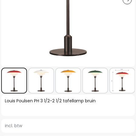
Ga
Louis Poulsen PH 3 1/2-2 1/2 tafellamp bruin
naar
het
begin
incl. btw
van