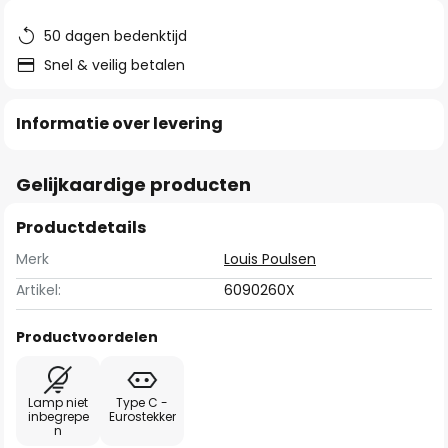
de
afbeeldingen-
50 dagen bedenktijd
gallerij
Snel & veilig betalen
Informatie over levering
Gelijkaardige producten
Productdetails
Merk
Louis Poulsen
Artikel:
6090260X
Productvoordelen
Lamp niet
Type C -
inbegrepe
Eurostekker
n