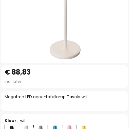
Ga
€ 88,83
naar
het
incl. btw
begin
van
Megatron LED accu-tafellamp Tavola wit
de
afbeeldingen-
gallerij
Kleur:
wit