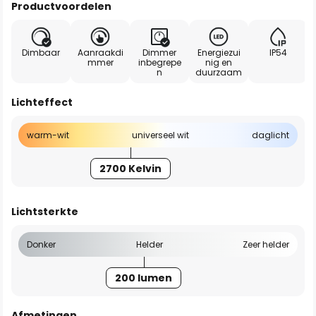
Productvoordelen
Dimbaar
Aanraakdi
Dimmer
Energiezui
IP54
mmer
inbegrepe
nig en
n
duurzaam
Lichteffect
warm-wit
universeel wit
daglicht
2700 Kelvin
Lichtsterkte
Donker
Helder
Zeer helder
200 lumen
Afmetingen