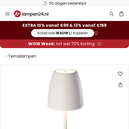
50 dagen bedenktijd
Ga
naar
de
ken
EXTRA 10% vanaf €99 & 13% vanaf €159
inhoud
Actiecode:
WAUW
Kopiëren
WOW Week:
tot wel 70% korting
Terraslampen
Ga
naar
het
einde
van
de
afbeeldingen-
gallerij