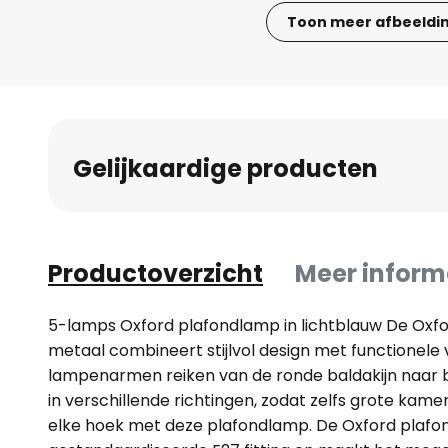
Toon meer afbeeldi
Ga
naar
het
begin
van
Gelijkaardige producten
de
afbeeldingen-
gallerij
Productoverzicht
Meer inform
5-lamps Oxford plafondlamp in lichtblauw De Oxfo
metaal combineert stijlvol design met functionele ve
lampenarmen reiken van de ronde baldakijn naar 
in verschillende richtingen, zodat zelfs grote kame
elke hoek met deze plafondlamp. De Oxford plafon