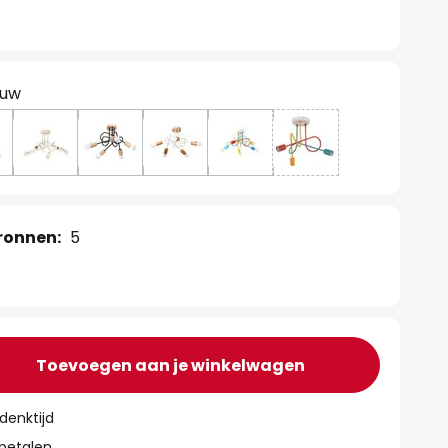
auw
ronnen:
5
Toevoegen aan je winkelwagen
denktijd
 betalen