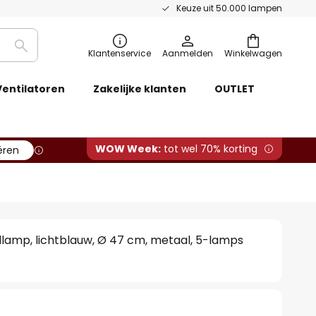
Keuze uit 50.000 lampen
Zoeken
Klantenservice
Aanmelden
Winkelwagen
Ventilatoren
Zakelijke klanten
OUTLET
WOW Week:
tot wel 70% korting
ëren
lamp, lichtblauw, Ø 47 cm, metaal, 5-lamps