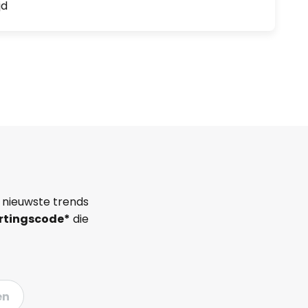
jd
 nieuwste trends
rtingscode*
die
en