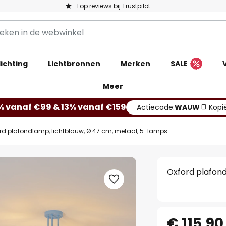
Top reviews bij Trustpilot
ichting
Lichtbronnen
Merken
SALE
Meer
% vanaf €99 & 13% vanaf €159
Actiecode:
WAUW
Kopi
rd plafondlamp, lichtblauw, Ø 47 cm, metaal, 5-lamps
Oxford plafond
€ 115,90