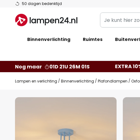
Ga
50 dagen bedenktijd
naar
Je
de
kunt
inhoud
hier
Binnenverlichting
Ruimtes
zoeken
Buitenverl
in
de
webwinkel
EXTRA 10
Nog maar
01D 21U 26M 00S
Lampen en verlichting
Binnenverlichting
Plafondlampen
Oxfo
Ga
naar
het
einde
van
de