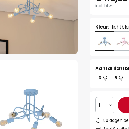
incl. btw
Kleur:
lichtbl
Aantal lichtb
3
5
1
50 dagen be
Snel & veilig