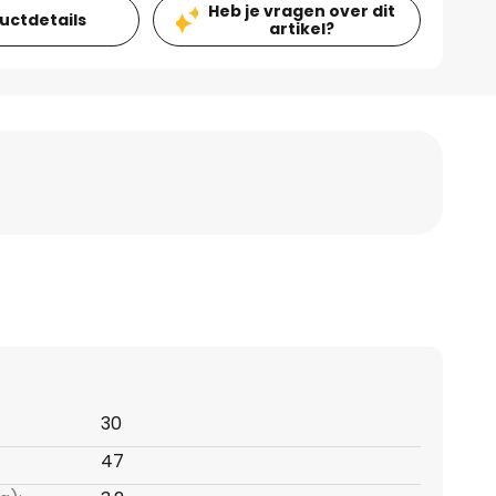
Heb je vragen over dit
ductdetails
artikel?
30
47