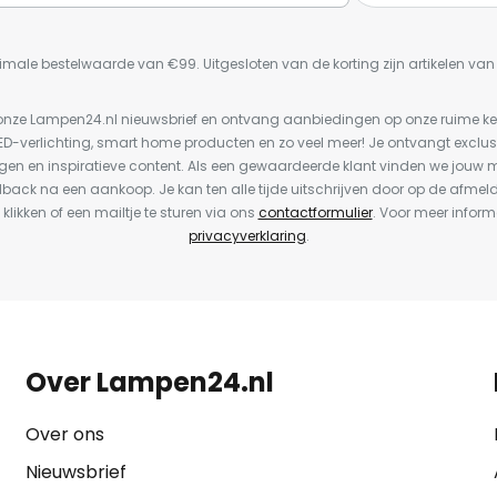
imale bestelwaarde van €99. Uitgesloten van de korting zijn artikelen va
or onze Lampen24.nl nieuwsbrief en ontvang aanbiedingen op onze ruime 
LED-verlichting, smart home producten en zo veel meer! Je ontvangt exclus
en en inspiratieve content. Als een gewaardeerde klant vinden we jouw m
dback na een aankoop. Je kan ten alle tijde uitschrijven door op de afmel
 klikken of een mailtje te sturen via ons
contactformulier
. Voor meer inform
privacyverklaring
.
Over Lampen24.nl
Over ons
Nieuwsbrief