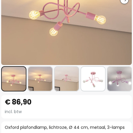
Ga
€ 86,90
naar
het
incl. btw
begin
van
Oxford plafondlamp, lichtroze, Ø 44 cm, metaal, 3-lamps