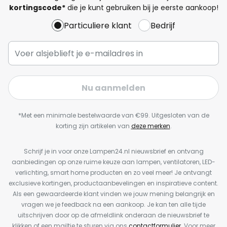
kortingscode*
die je kunt gebruiken bij je eerste aankoop!
Particuliere klant
Bedrijf
Nu aanmelden
*Met een minimale bestelwaarde van €99. Uitgesloten van de
korting zijn artikelen van
deze merken
.
Schrijf je in voor onze Lampen24.nl nieuwsbrief en ontvang
aanbiedingen op onze ruime keuze aan lampen, ventilatoren, LED-
verlichting, smart home producten en zo veel meer! Je ontvangt
exclusieve kortingen, productaanbevelingen en inspiratieve content.
Als een gewaardeerde klant vinden we jouw mening belangrijk en
vragen we je feedback na een aankoop. Je kan ten alle tijde
uitschrijven door op de afmeldlink onderaan de nieuwsbrief te
klikken of een mailtje te sturen via ons
contactformulier
. Voor meer