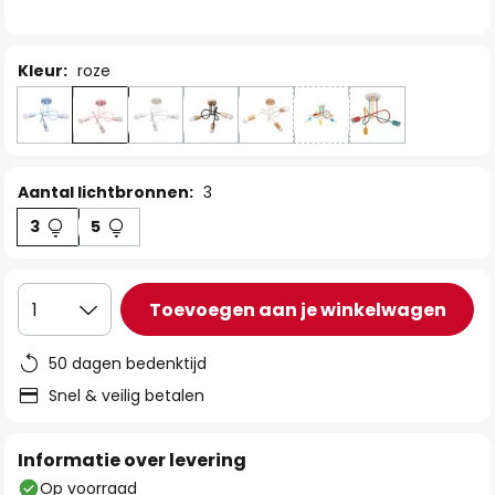
de
afbeeldingen-
gallerij
Kleur:
roze
Aantal lichtbronnen:
3
3
5
Toevoegen aan je winkelwagen
1
50 dagen bedenktijd
Snel & veilig betalen
Informatie over levering
Op voorraad