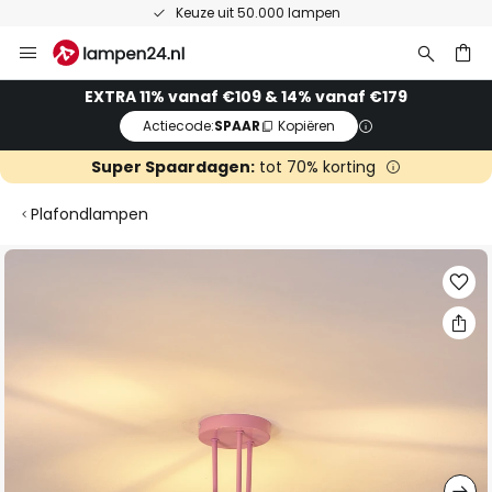
Keuze uit 50.000 lampen
Ga
naar
de
ken
EXTRA 11% vanaf €109 & 14% vanaf €179
inhoud
Actiecode:
SPAAR
Kopiëren
Super Spaardagen:
tot 70% korting
Plafondlampen
Ga
naar
het
einde
van
de
afbeeldingen-
gallerij