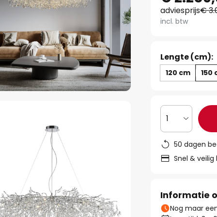
adviesprijs
€ 3.
incl. btw
Lengte (cm):
120 cm
150
1
50 dagen be
Snel & veilig
Informatie o
Nog maar een 