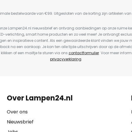
imale bestelwaarde van €99. Uitgesloten van de korting zijn artikelen va
or onze Lampen24.nl nieuwsbrief en ontvang aanbiedingen op onze ruime 
LED-verlichting, smart home producten en zo veel meer! Je ontvangt exclus
en en inspiratieve content. Als een gewaardeerde klant vinden we jouw m
dback na een aankoop. Je kan ten alle tijde uitschrijven door op de afmel
 klikken of een mailtje te sturen via ons
contactformulier
. Voor meer inform
privacyverklaring
.
Over Lampen24.nl
Over ons
Nieuwsbrief
Jobs