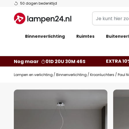
Ga
50 dagen bedenktijd
naar
Je
de
kunt
inhoud
hier
Binnenverlichting
Ruimtes
zoeken
Buitenverl
in
de
webwinkel
EXTRA 10
Nog maar
01D 20U 30M 45S
Lampen en verlichting
Binnenverlichting
Kroonluchters
Paul N
Ga
naar
het
einde
van
de