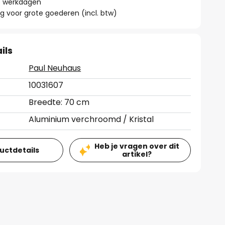
 6 werkdagen
g voor grote goederen (incl. btw)
ils
Paul Neuhaus
10031607
Breedte: 70 cm
Aluminium verchroomd / Kristal
Heb je vragen over dit
ductdetails
artikel?