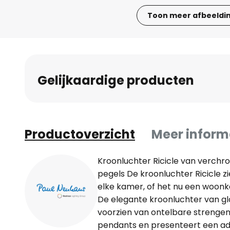
Toon meer afbeeldi
Ga
naar
het
begin
Gelijkaardige producten
van
de
afbeeldingen-
gallerij
Productoverzicht
Meer inform
Kroonluchter Ricicle van verchr
pegels De kroonluchter Ricicle zie
elke kamer, of het nu een woonkam
De elegante kroonluchter van g
voorzien van ontelbare strengen
pendants en presenteert een a