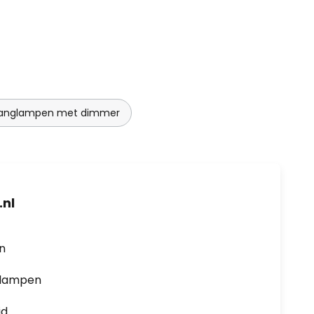
anglampen met dimmer
nl
en
0 lampen
jd