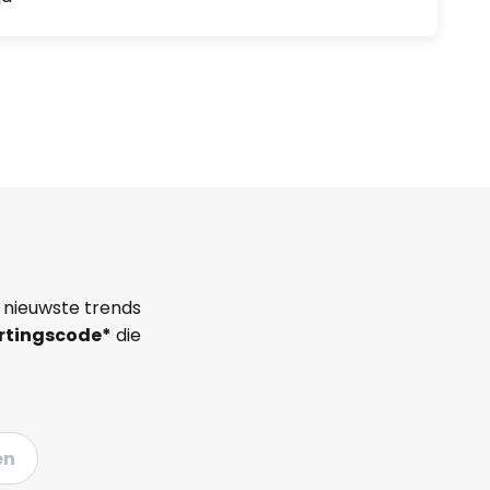
 nieuwste trends
rtingscode*
die
en