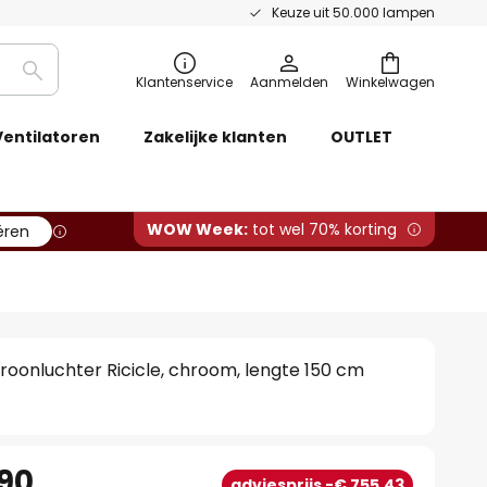
Keuze uit 50.000 lampen
Zoeken
Klantenservice
Aanmelden
Winkelwagen
Ventilatoren
Zakelijke klanten
OUTLET
WOW Week:
tot wel 70% korting
ëren
roonluchter Ricicle, chroom, lengte 150 cm
,90
adviesprijs -€ 755,43