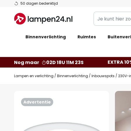
Ga
50 dagen bedenktijd
naar
Je
de
kunt
inhoud
hier
Binnenverlichting
Ruimtes
zoeken
Buitenverl
in
de
webwinkel
EXTRA 10
Nog maar
02D 18U 11M 22S
Lampen en verlichting
Binnenverlichting
Inbouwspots
230V-i
Ga
naar
Advertentie
het
einde
van
de