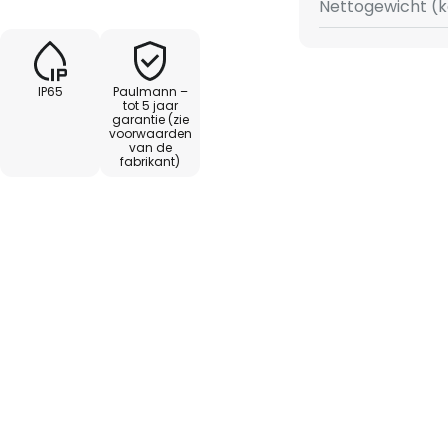
Nettogewicht (k
 (IP 65)
IP65
Paulmann –
tot 5 jaar
garantie (zie
voorwaarden
van de
fabrikant)
borgring