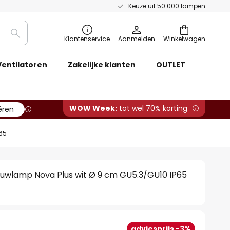
Keuze uit 50.000 lampen
Zoeken
Klantenservice
Aanmelden
Winkelwagen
Ventilatoren
Zakelijke klanten
OUTLET
WOW Week:
tot wel 70% korting
ëren
65
uwlamp Nova Plus wit Ø 9 cm GU5.3/GU10 IP65
adviesprijs -3%