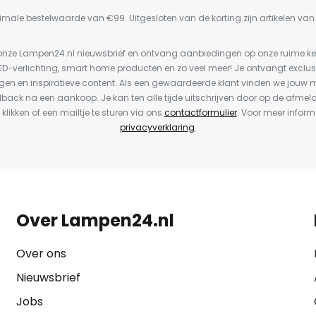
imale bestelwaarde van €99. Uitgesloten van de korting zijn artikelen va
or onze Lampen24.nl nieuwsbrief en ontvang aanbiedingen op onze ruime 
LED-verlichting, smart home producten en zo veel meer! Je ontvangt exclus
en en inspiratieve content. Als een gewaardeerde klant vinden we jouw m
dback na een aankoop. Je kan ten alle tijde uitschrijven door op de afmel
 klikken of een mailtje te sturen via ons
contactformulier
. Voor meer inform
privacyverklaring
.
Over Lampen24.nl
Over ons
Nieuwsbrief
Jobs