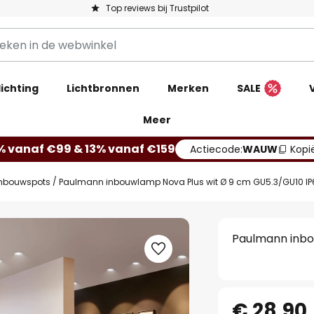
Top reviews bij Trustpilot
ichting
Lichtbronnen
Merken
SALE
Meer
% vanaf €99 & 13% vanaf €159
Actiecode:
WAUW
Kopi
nbouwspots
Paulmann inbouwlamp Nova Plus wit Ø 9 cm GU5.3/GU10 IP
Paulmann inbo
€ 28,90