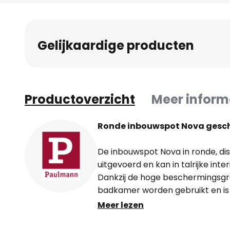
naar
het
begin
Gelijkaardige producten
van
de
afbeeldingen-
gallerij
Productoverzicht
Meer inform
Ronde inbouwspot Nova geschi
De inbouwspot Nova in ronde, disc
uitgevoerd en kan in talrijke inte
Dankzij de hoge beschermingsgra
badkamer worden gebruikt en is 
monteren. Door de meegeleverde
Meer lezen
lamp individueel worden gekozen
gedraaid, waardoor de lichtricht