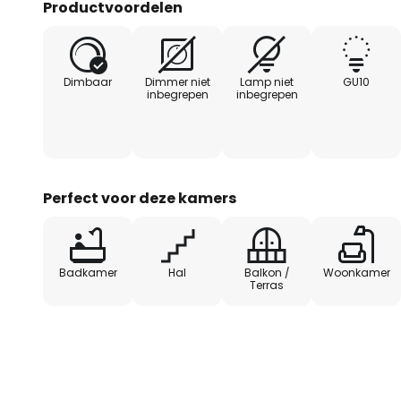
Productvoordelen
beïnvloed.
- Geschikt voor vochtige ruimtes
Dimbaar
Dimmer niet
Lamp niet
GU10
inbegrepen
inbegrepen
- Draaibaar tot 30
- Incl. 1 x GU10 en 1 x GU5,3 fitting
Perfect voor deze kamers
- Plaatsing van de lamp zonder 
Badkamer
Hal
Balkon /
Woonkamer
Terras