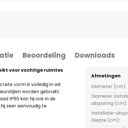
atie
Beoordeling
Downloads
kt voor vochtige ruimtes
Afmetingen
rete vorm is volledig in wit
Diameter (cm):
rieurstijlen worden gebruikt.
Diameter install
ad IP65 kan hij ook in de
uitsparing (cm):
hij zeer eenvoudig te
 GU10- en GU5,3 fitting kan de
Installatie-uitsp
. De spot kan 30° worden
Diepte (cm):
ing gericht kan worden