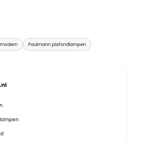
 modern
Paulmann plafondlampen
nl
en
0 lampen
jd