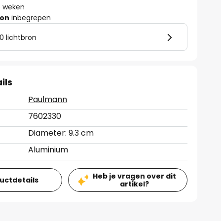
 6 weken
ron
inbegrepen
0 lichtbron
ils
Paulmann
7602330
Diameter: 9.3 cm
Aluminium
Heb je vragen over dit
ductdetails
artikel?