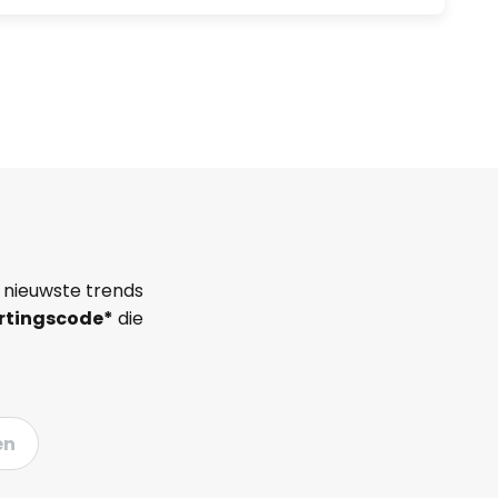
 nieuwste trends
rtingscode*
die
en