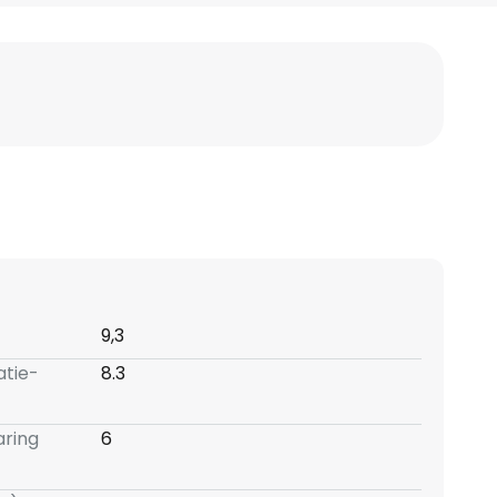
9,3
atie-
8.3
aring
6