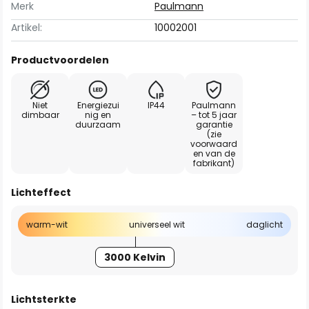
Merk
Paulmann
Artikel:
10002001
Productvoordelen
Niet
Energiezui
IP44
Paulmann
dimbaar
nig en
– tot 5 jaar
duurzaam
garantie
(zie
voorwaard
en van de
fabrikant)
Lichteffect
warm-wit
universeel wit
daglicht
3000 Kelvin
Lichtsterkte