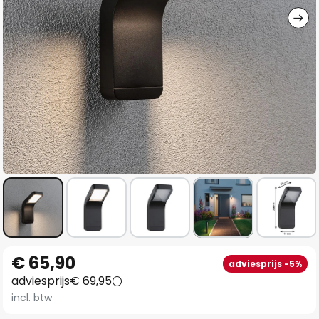
Ga
€ 65,90
adviesprijs -5%
naar
adviesprijs
€ 69,95
het
incl. btw
begin