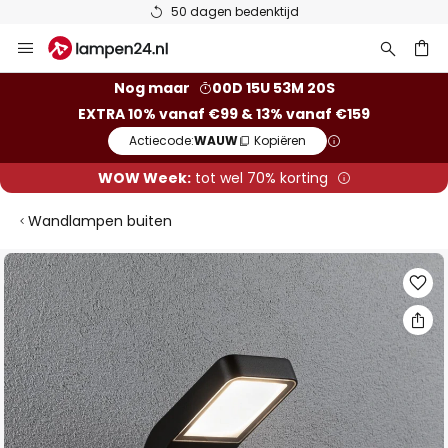
50 dagen bedenktijd
Ga
naar
de
ken
Nog maar
00D 15U 53M 19S
inhoud
EXTRA 10% vanaf €99 & 13% vanaf €159
Actiecode:
WAUW
Kopiëren
WOW Week:
tot wel 70% korting
Wandlampen buiten
Ga
naar
het
einde
van
de
afbeeldingen-
gallerij