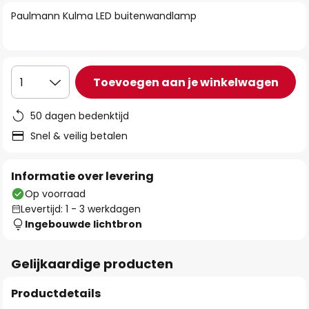
van
Paulmann Kulma LED buitenwandlamp
de
afbeeldingen-
gallerij
Toevoegen aan je winkelwagen
1
50 dagen bedenktijd
Snel & veilig betalen
Informatie over levering
Op voorraad
Levertijd: 1 - 3 werkdagen
Ingebouwde lichtbron
Gelijkaardige producten
Productdetails