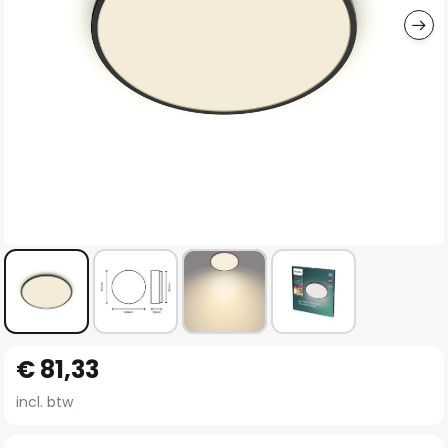
Ga
€ 81,33
naar
het
incl. btw
begin