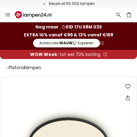
Keuze uit 50.000 lampen
Ga
naar
de
ken
Nog maar
01D 17U 08M 03S
inhoud
EXTRA 10% vanaf €99 & 13% vanaf €159
Actiecode:
WAUW
Kopiëren
WOW Week:
tot wel 70% korting
Plafondlampen
Ga
naar
het
einde
van
de
afbeeldingen-
gallerij