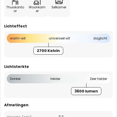
Thuiskanto
Woonkam
Eetkamer
or
er
Lichteffect
warm-wit
universeel wit
daglicht
2700 Kelvin
Lichtsterkte
Donker
Helder
Zeer helder
3600 lumen
Afmetingen