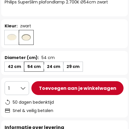
van
Philips SuperSlim plafondlamp 2.700K Ø54cm zwart
de
afbeeldingen-
gallerij
Kleur:
zwart
Diameter (cm):
54 cm
42 cm
54 cm
24 cm
29 cm
Toevoegen aan je winkelwagen
1
50 dagen bedenktijd
Snel & veilig betalen
Informatie over levering