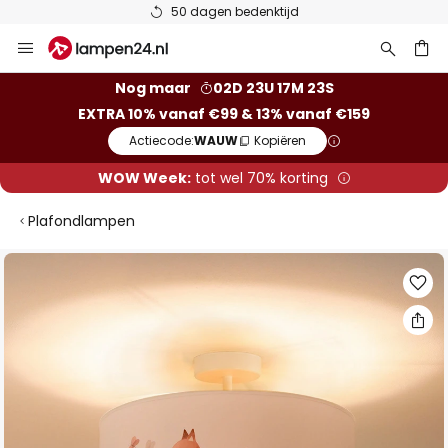
50 dagen bedenktijd
Ga
naar
de
ken
Nog maar
02D 23U 17M 22S
inhoud
EXTRA 10% vanaf €99 & 13% vanaf €159
Actiecode:
WAUW
Kopiëren
WOW Week:
tot wel 70% korting
Plafondlampen
Ga
naar
het
einde
van
de
afbeeldingen-
gallerij