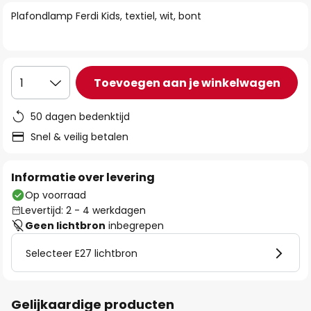
van
Plafondlamp Ferdi Kids, textiel, wit, bont
de
afbeeldingen-
gallerij
Toevoegen aan je winkelwagen
1
50 dagen bedenktijd
Snel & veilig betalen
Informatie over levering
Op voorraad
Levertijd: 2 - 4 werkdagen
Geen lichtbron
inbegrepen
Selecteer E27 lichtbron
Gelijkaardige producten