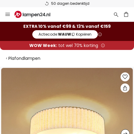
50 dagen bedenktijd
Ga
naar
de
ken
EXTRA 10% vanaf €99 & 13% vanaf €159
inhoud
Actiecode:
WAUW
Kopiëren
WOW Week:
tot wel 70% korting
Plafondlampen
Ga
naar
het
einde
van
de
afbeeldingen-
gallerij