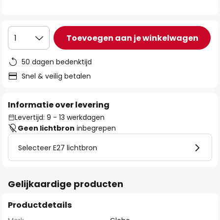
de
afbeeldingen-
gallerij
Toevoegen aan je winkelwagen
1
50 dagen bedenktijd
Snel & veilig betalen
Informatie over levering
Levertijd: 9 - 13 werkdagen
Geen lichtbron
inbegrepen
Selecteer E27 lichtbron
Gelijkaardige producten
Productdetails