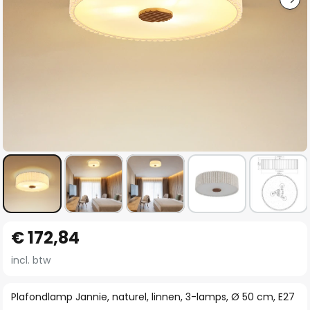
Ga
€ 172,84
naar
het
incl. btw
begin
van
Plafondlamp Jannie, naturel, linnen, 3-lamps, Ø 50 cm, E27