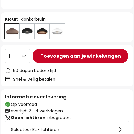
de
afbeeldingen-
gallerij
Kleur:
donkerbruin
Toevoegen aan je winkelwagen
1
50 dagen bedenktijd
Snel & veilig betalen
Informatie over levering
Op voorraad
Levertijd: 2 - 4 werkdagen
Geen lichtbron
inbegrepen
Selecteer E27 lichtbron