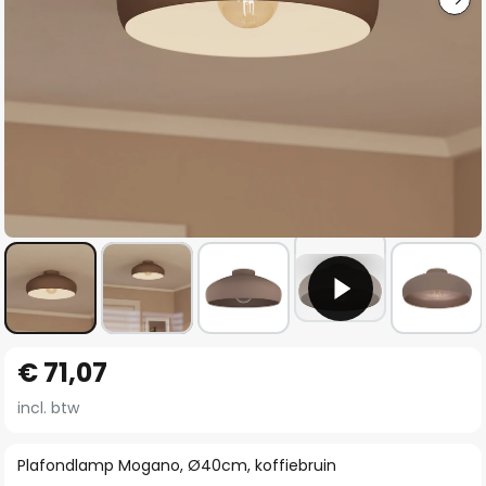
Ga
€ 71,07
naar
het
incl. btw
begin
van
Plafondlamp Mogano, Ø40cm, koffiebruin