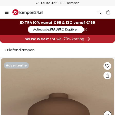
Keuze uit 50.000 lampen
Ga
naar
de
ken
EXTRA 10% vanaf €99 & 13% vanaf €159
inhoud
Actiecode:
WAUW
Kopiëren
WOW Week:
tot wel 70% korting
Plafondlampen
Ga
Advertentie
naar
het
einde
van
de
afbeeldingen-
gallerij