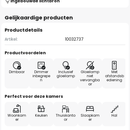
Ingebouwde lichtbron
Gelijkaardige producten
Productdetails
Artikel:
10032737
Productvoordelen
Dimbaar
Dimmer
Inclusief
Gloeilamp
Met
inbegrepe
gloeilamp
niet
afstandsb
n
vervangba
ediening
ar
Perfect voor deze kamers
Woonkam
Keuken
Thuiskanto
Slaapkam
Hal
er
or
er