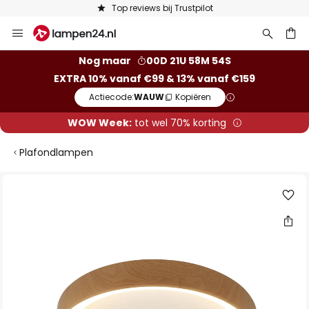
Top reviews bij Trustpilot
Ga
naar
de
ken
Nog maar
00D 21U 58M 54S
inhoud
EXTRA 10% vanaf €99 & 13% vanaf €159
Actiecode:
WAUW
Kopiëren
WOW Week:
tot wel 70% korting
Plafondlampen
Ga
naar
het
einde
van
de
afbeeldingen-
gallerij