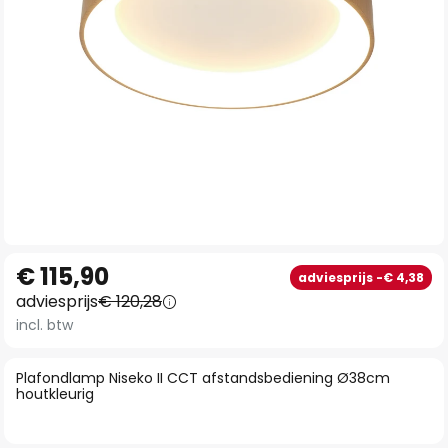
Ga
€ 115,90
adviesprijs -€ 4,38
naar
adviesprijs
€ 120,28
het
incl. btw
begin
van
Plafondlamp Niseko II CCT afstandsbediening Ø38cm
de
houtkleurig
afbeeldingen-
gallerij