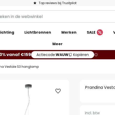
Top reviews bij Trustpilot
ichting
Lichtbronnen
Merken
SALE
Meer
13% vanaf €159
Actiecode:
WAUW
Kopiëren
ina Vestale S3 hanglamp
Prandina Vest
incl. btw