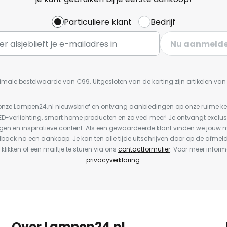
Particuliere klant
Bedrijf
Nu aanmeld
imale bestelwaarde van €99. Uitgesloten van de korting zijn artikelen va
or onze Lampen24.nl nieuwsbrief en ontvang aanbiedingen op onze ruime 
LED-verlichting, smart home producten en zo veel meer! Je ontvangt exclus
en en inspiratieve content. Als een gewaardeerde klant vinden we jouw m
dback na een aankoop. Je kan ten alle tijde uitschrijven door op de afmel
 klikken of een mailtje te sturen via ons
contactformulier
. Voor meer inform
privacyverklaring
.
Over Lampen24.nl