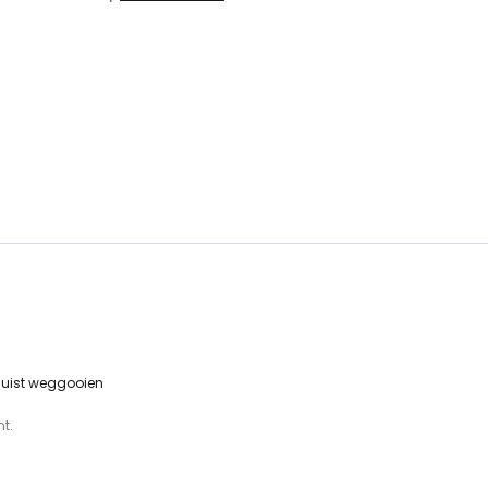
 juist weggooien
t.