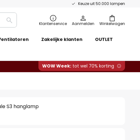
Keuze uit 50.000 lampen
Zoeken
Klantenservice
Aanmelden
Winkelwagen
Ventilatoren
Zakelijke klanten
OUTLET
WOW Week:
tot wel 70% korting
ale S3 hanglamp