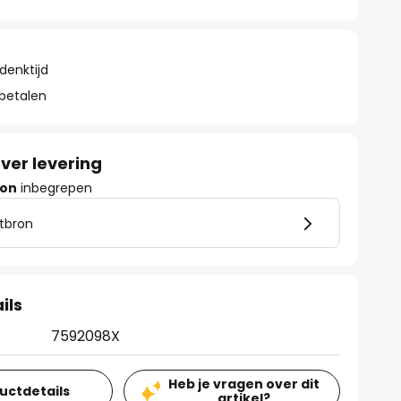
denktijd
 betalen
ver levering
ron
inbegrepen
htbron
ils
7592098X
Heb je vragen over dit
ductdetails
artikel?