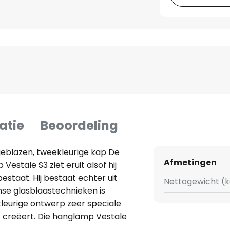
atie
Beoordeling
eblazen, tweekleurige kap De
Afmetingen
stale S3 ziet eruit alsof hij
staat. Hij bestaat echter uit
Nettogewicht (k
anse glasblaastechnieken is
kleurige ontwerp zeer speciale
t creëert. Die hanglamp Vestale
n die in de meest uiteenlopende