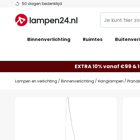
Ga
50 dagen bedenktijd
naar
Je
de
kunt
inhoud
hier
Binnenverlichting
Ruimtes
zoeken
Buitenverl
in
de
webwinkel
EXTRA 10% vanaf €99 & 
Lampen en verlichting
Binnenverlichting
Hanglampen
Prand
Ga
naar
het
einde
van
de