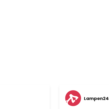
d, of het nu is om een tafel in
lichten of het aanrecht. Die
tuur van de Italiaanse
smerk van de lampen van
glazen kappen, die de lampen
en dankzij hun eersteklas
d in 1982 opgericht door Sergio
 van het bedrijf ontwierp onder
nreeks. Prandina is een
met een creatieve filosofie die
e criteria: Eenvoud en formele
zame kwaliteit. De armaturen
arden en dragen een
titeit uit die verder gaat dan
ondige trends.
Lampen24.