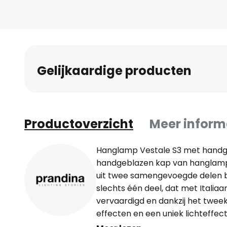
Gelijkaardige producten
Productoverzicht
Meer inform
Hanglamp Vestale S3 met handg
handgeblazen kap van hanglamp Ve
uit twee samengevoegde delen be
slechts één deel, dat met Italia
vervaardigd en dankzij het twee
effecten en een uniek lichteffec
is een tijdloos elegante lichtbro