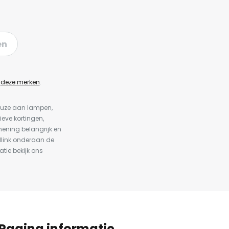
en
n
deze merken
.
keuze aan lampen,
ieve kortingen,
ening belangrijk en
dlink onderaan de
atie bekijk ons
Pagina informatie