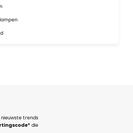
en
0 lampen
jd
 nieuwste trends
rtingscode*
die