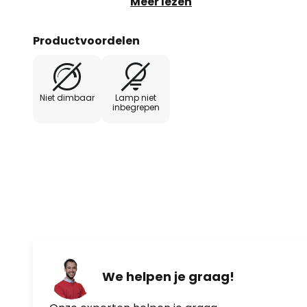
Meer lezen
interieurs kan worden geïntegreer
de woonkamer of eetkamer te ver
Productvoordelen
Vestale S3 hanglamp is een arma
fabrikant Prandina. Het handel
Prandina zijn de mondgeblazen 
Niet dimbaar
Lamp niet
een hoge herkenningswaarde gev
inbegrepen
kwaliteit en design. Prandina wer
Prandina. De creatieve oprichter
andere ook de Vestale-armature
Italiaans verlichtingsdesignmerk 
voldoet aan een aantal essentiël
precisie, functionaliteit en duur
van Prandina Spiegelen deze wa
gedefinieerde en herkenbare iden
stijlconventies, modes en kortst
We helpen je graag!