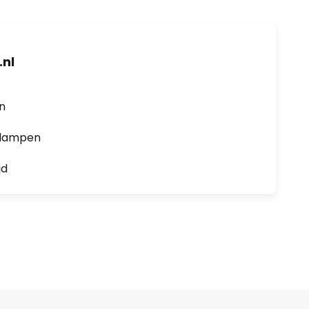
nl
en
0 lampen
jd