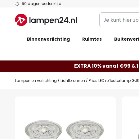
Ga
50 dagen bedenktijd
naar
Je
de
kunt
inhoud
hier
Binnenverlichting
Ruimtes
zoeken
Buitenverl
in
de
webwinkel
EXTRA 10% vanaf €99 & 
Lampen en verlichting
Lichtbronnen
Prios LED reflectorlamp GU
Ga
naar
het
einde
van
de