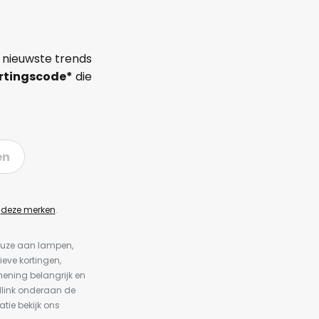
 nieuwste trends
rtingscode*
die
en
n
deze merken
.
keuze aan lampen,
ieve kortingen,
ening belangrijk en
dlink onderaan de
atie bekijk ons