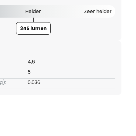
Helder
Zeer helder
345 lumen
4,6
5
g):
0,036