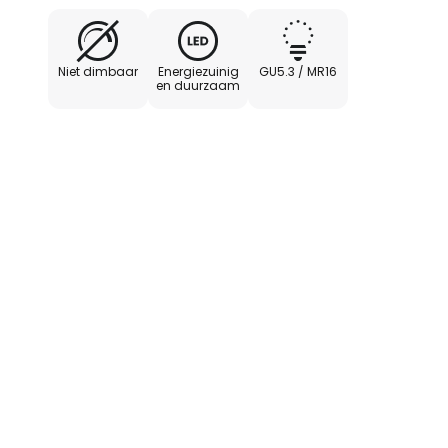
Niet dimbaar
Energiezuinig
GU5.3 / MR16
en duurzaam