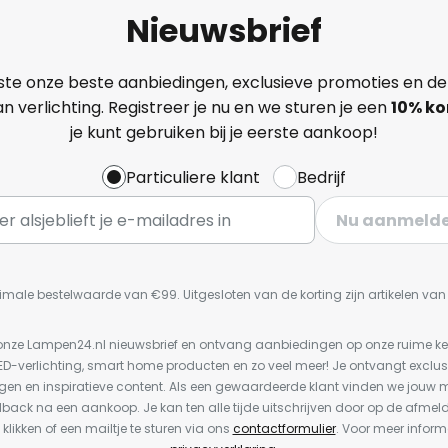
Nieuwsbrief
ste onze beste aanbiedingen, exclusieve promoties en de
n verlichting. Registreer je nu en we sturen je een
10% ko
je kunt gebruiken bij je eerste aankoop!
Particuliere klant
Bedrijf
Nu aanmeld
imale bestelwaarde van €99. Uitgesloten van de korting zijn artikelen va
or onze Lampen24.nl nieuwsbrief en ontvang aanbiedingen op onze ruime 
LED-verlichting, smart home producten en zo veel meer! Je ontvangt exclus
en en inspiratieve content. Als een gewaardeerde klant vinden we jouw m
dback na een aankoop. Je kan ten alle tijde uitschrijven door op de afmel
 klikken of een mailtje te sturen via ons
contactformulier
. Voor meer inform