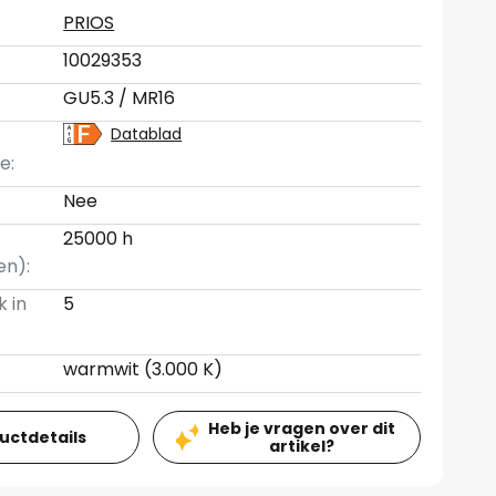
PRIOS
10029353
GU5.3 / MR16
Datablad
e:
Nee
25000 h
en):
k in
5
warmwit (3.000 K)
Heb je vragen over dit
ductdetails
artikel?