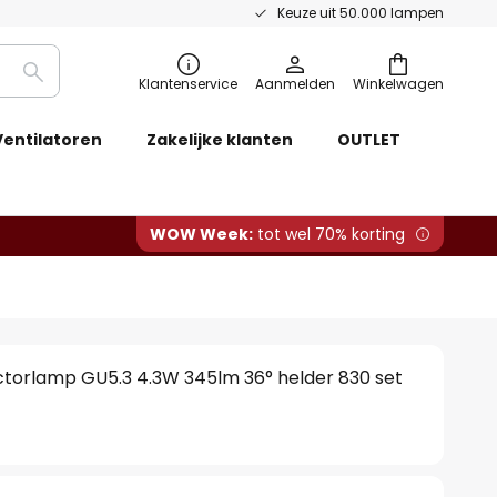
Keuze uit 50.000 lampen
Zoeken
Klantenservice
Aanmelden
Winkelwagen
Ventilatoren
Zakelijke klanten
OUTLET
WOW Week:
tot wel 70% korting
ectorlamp GU5.3 4.3W 345lm 36° helder 830 set