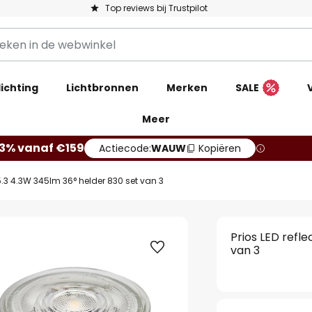
Top reviews bij Trustpilot
ichting
Lichtbronnen
Merken
SALE
Meer
13% vanaf €159
Actiecode:
WAUW
Kopiëren
5.3 4.3W 345lm 36° helder 830 set van 3
Prios LED refl
van 3