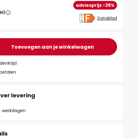
adviesprijs -39%
,40
Datablad
Toevoegen aan je winkelwagen
denktijd
 betalen
ver levering
- 4 werkdagen
ils