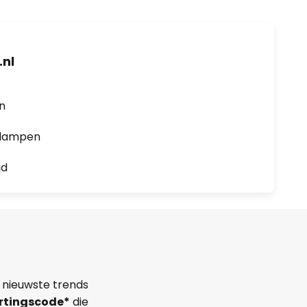
nl
en
0 lampen
jd
 nieuwste trends
rtingscode*
die