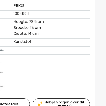
PRIOS
10046911
Hoogte: 78.5 cm
Breedte: 18 cm
Diepte: 14 cm
Kunststof
se:
III
Heb je vragen over dit
ductdetails
artikel?