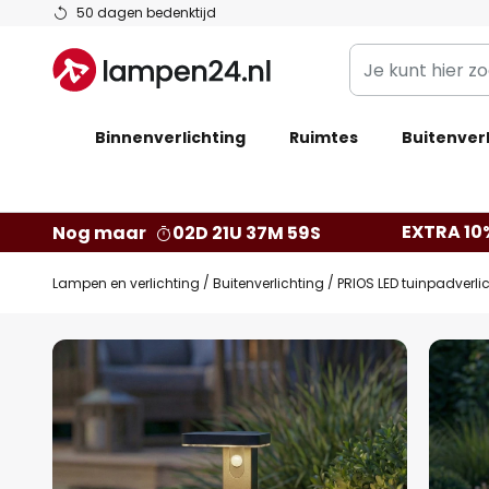
Ga
50 dagen bedenktijd
naar
Je
de
kunt
inhoud
hier
Binnenverlichting
Ruimtes
zoeken
Buitenverl
in
de
webwinkel
EXTRA 10
Nog maar
02D 21U 37M 58S
Lampen en verlichting
Buitenverlichting
PRIOS LED tuinpadverlic
Ga
naar
het
einde
van
de