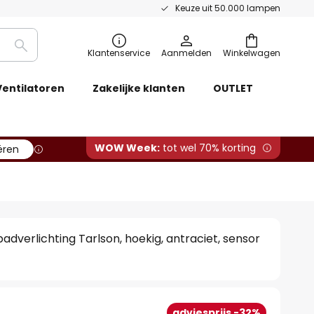
Keuze uit 50.000 lampen
Zoeken
Klantenservice
Aanmelden
Winkelwagen
Ventilatoren
Zakelijke klanten
OUTLET
WOW Week:
tot wel 70% korting
ëren
adverlichting Tarlson, hoekig, antraciet, sensor
adviesprijs -32%