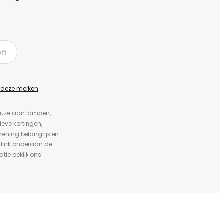
en
n
deze merken
.
keuze aan lampen,
ieve kortingen,
ening belangrijk en
dlink onderaan de
atie bekijk ons