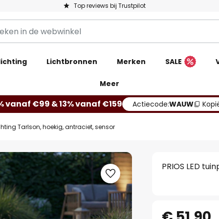
Top reviews bij Trustpilot
ichting
Lichtbronnen
Merken
SALE
Meer
% vanaf €99 & 13% vanaf €159
Actiecode:
WAUW
Kopi
hting Tarlson, hoekig, antraciet, sensor
PRIOS LED tuinp
€ 51,90