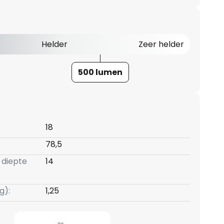
Helder
Zeer helder
500 lumen
18
78,5
 diepte
14
g):
1,25