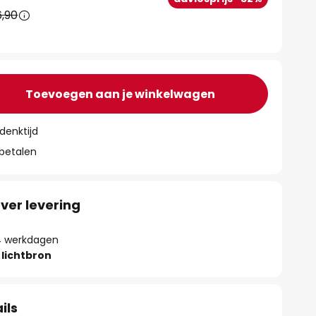
,90
Toevoegen aan je winkelwagen
denktijd
 betalen
ver levering
- 4 werkdagen
lichtbron
ils