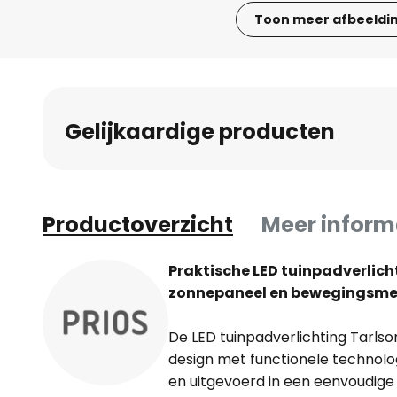
Toon meer afbeeldi
Ga
naar
het
begin
Gelijkaardige producten
van
de
afbeeldingen-
gallerij
Productoverzicht
Meer inform
Praktische LED tuinpadverlich
zonnepaneel en bewegingsme
De LED tuinpadverlichting Tarl
design met functionele technolog
en uitgevoerd in een eenvoudige 