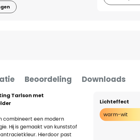
ngen
atie
Beoordeling
Downloads
ting Tarlson met
Lichteffect
lder
warm-wit
son combineert een modern
ie. Hij is gemaakt van kunststof
antracietkleur. Hierdoor past