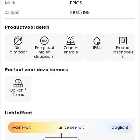
Merk
PRIOS
Artikel:
10047199
Productvoordelen
Niet
Energiezui
Zonne-
IP44
Product
dimbaar
nig en
energie
inschakele
duurzaam
n
Perfect voor deze kamers
Balkon /
Terras
Lichteffect
warm-wit
universeel wit
daglicht