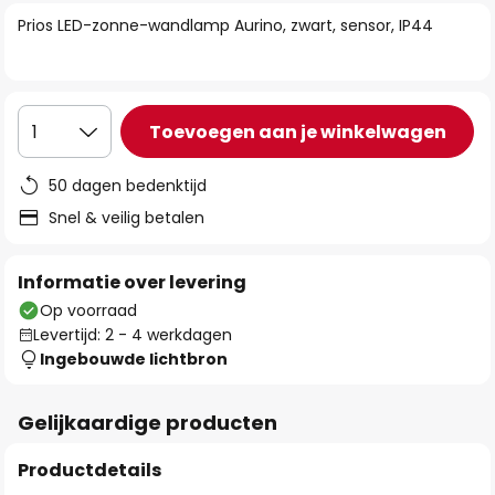
van
Prios LED-zonne-wandlamp Aurino, zwart, sensor, IP44
de
afbeeldingen-
gallerij
Toevoegen aan je winkelwagen
1
50 dagen bedenktijd
Snel & veilig betalen
Informatie over levering
Op voorraad
Levertijd: 2 - 4 werkdagen
Ingebouwde lichtbron
Gelijkaardige producten
Productdetails