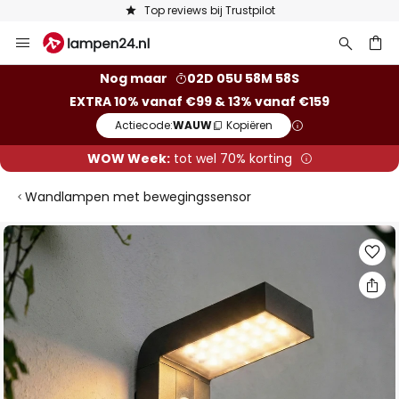
Keuze uit 50.000 lampen
Ga
naar
de
ken
Nog maar
02D 05U 58M 58S
inhoud
EXTRA 10% vanaf €99 & 13% vanaf €159
Actiecode:
WAUW
Kopiëren
WOW Week:
tot wel 70% korting
Wandlampen met bewegingssensor
Ga
naar
het
einde
van
de
afbeeldingen-
gallerij