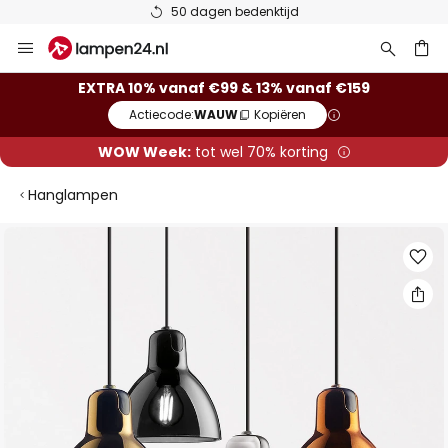
50 dagen bedenktijd
Ga
naar
de
ken
EXTRA 10% vanaf €99 & 13% vanaf €159
inhoud
Actiecode:
WAUW
Kopiëren
WOW Week:
tot wel 70% korting
Hanglampen
Ga
naar
het
einde
van
de
afbeeldingen-
gallerij