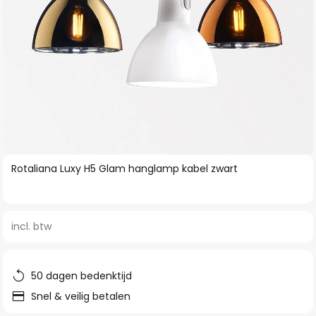
Ga
Rotaliana Luxy H5 Glam hanglamp kabel zwart
naar
het
begin
incl. btw
van
de
afbeeldingen-
50 dagen bedenktijd
gallerij
Snel & veilig betalen