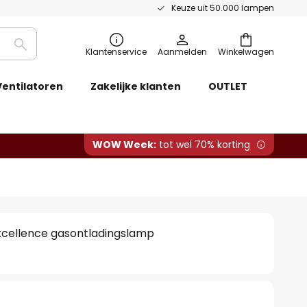
Keuze uit 50.000 lampen
Zoeken
Klantenservice
Aanmelden
Winkelwagen
Ventilatoren
Zakelijke klanten
OUTLET
WOW Week:
tot wel 70% korting
xcellence gasontladingslamp