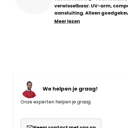
verwisselbaar. UV-arm, compa
aansluiting. Alleen goedgeke
Meer lezen
Voordelen van HQI-TS EXCELLENCE
Gelijkmatige lichtspreiding - Z
levensduur - Kan worden geco
830 en HALOSTAR licht in de lich
Warmherstelbaar Voordelen van
Verminderde materiaalspanning i
van de lamp voldoet aan de vere
Toepassingen - Verkoopruimten 
Etalages - Winkelpassages - Foy
We helpen je graag!
tentoonstellingen - Tentoonstell
Voetgangerszones, pleinen - Tu
Onze experten helpen je graag
monumenten, bruggen
Neem contact met ons op