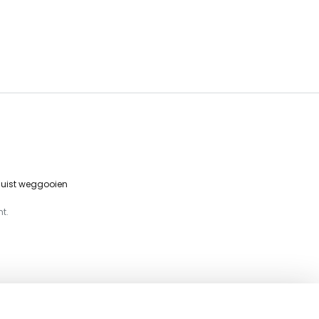
 juist weggooien
t.