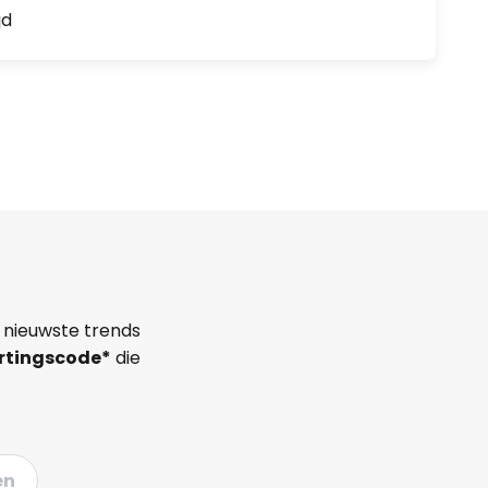
jd
 nieuwste trends
rtingscode*
die
en