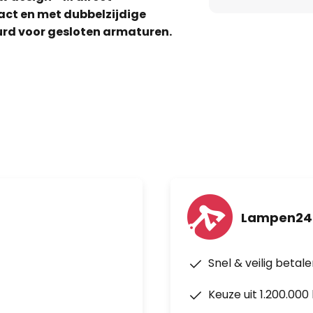
ct en met dubbelzijdige
urd voor gesloten armaturen.
 - Hoge efficiëntie -
eer goede kleurweergave - Lange
mbineerd met POWERBALL HCI
tkleur warmwit nl -
 OSRAM UV-filtertechnologie -
n het armatuur - Het UV-filter
isten van IEC 61167
- Etalages - Winkelpassages,
ers, ontvangsthallen - Musea,
Lampen24.
ings- en beurshallen -
inen, parken - Gebouwen,
Snel & veilig betal
Keuze uit 1.200.00