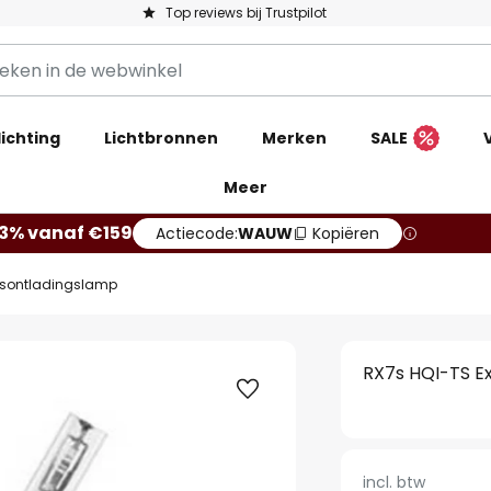
Top reviews bij Trustpilot
ichting
Lichtbronnen
Merken
SALE
Meer
13% vanaf €159
Actiecode:
WAUW
Kopiëren
asontladingslamp
RX7s HQI-TS E
incl. btw