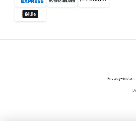
Privacy-instell
D
RX7s HQI-TS Excellence gasontlad