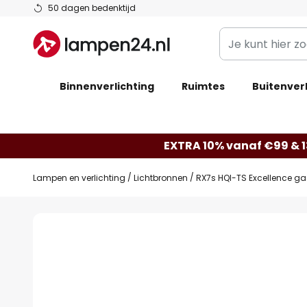
Ga
50 dagen bedenktijd
naar
Je
de
kunt
inhoud
hier
Binnenverlichting
Ruimtes
zoeken
Buitenverl
in
de
webwinkel
EXTRA 10% vanaf €99 & 
Lampen en verlichting
Lichtbronnen
RX7s HQI-TS Excellence g
Ga
naar
het
einde
van
de