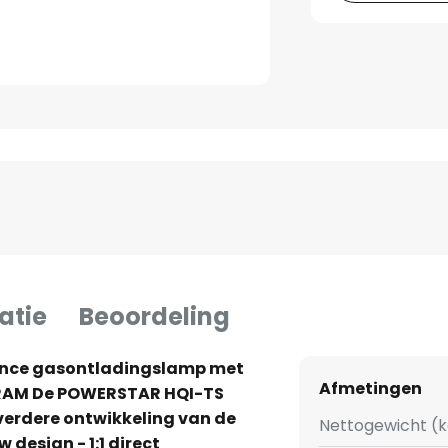
atie
Beoordeling
lence gasontladingslamp met
Afmetingen
SRAM De POWERSTAR HQI-TS
verdere ontwikkeling van de
Nettogewicht (k
 design - 1:1 direct