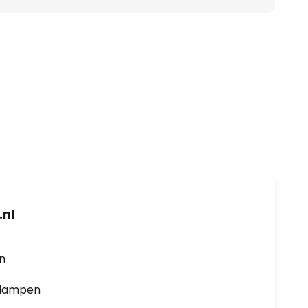
nl
en
0 lampen