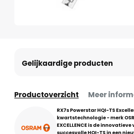
Ga
naar
het
begin
Gelijkaardige producten
van
de
afbeeldingen-
gallerij
Productoverzicht
Meer inform
RX7s Powerstar HQI-TS Excel
kwartstechnologie - merk O
EXCELLENCE is de innovatieve 
succesvolle HQI-TS in een nieuw