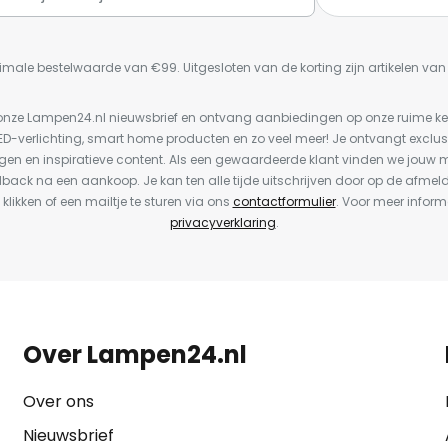
imale bestelwaarde van €99. Uitgesloten van de korting zijn artikelen va
or onze Lampen24.nl nieuwsbrief en ontvang aanbiedingen op onze ruime 
LED-verlichting, smart home producten en zo veel meer! Je ontvangt exclus
en en inspiratieve content. Als een gewaardeerde klant vinden we jouw m
dback na een aankoop. Je kan ten alle tijde uitschrijven door op de afmel
 klikken of een mailtje te sturen via ons
contactformulier
. Voor meer inform
privacyverklaring
.
Over Lampen24.nl
Over ons
Nieuwsbrief