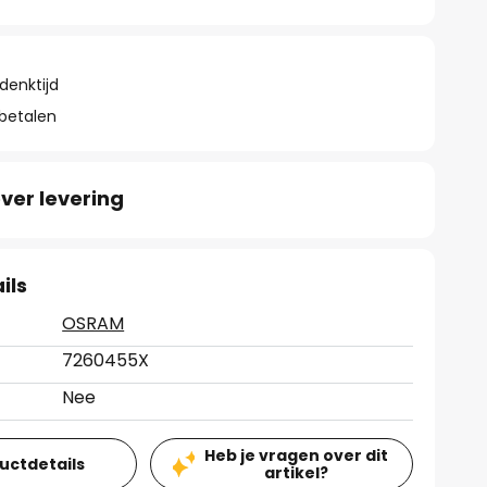
denktijd
 betalen
ver levering
ils
OSRAM
7260455X
Nee
Heb je vragen over dit
ductdetails
artikel?