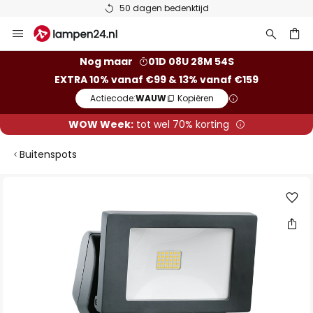
50 dagen bedenktijd
Ga
naar
de
ken
Nog maar
01D 08U 28M 54S
inhoud
EXTRA 10% vanaf €99 & 13% vanaf €159
Actiecode:
WAUW
Kopiëren
WOW Week:
tot wel 70% korting
Buitenspots
Ga
naar
het
einde
van
de
afbeeldingen-
gallerij