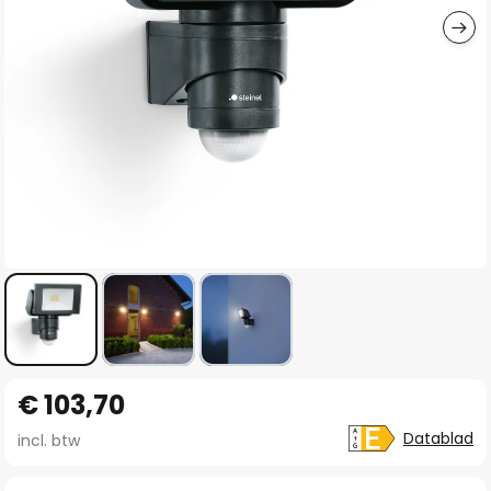
Ga
€ 103,70
naar
het
Datablad
incl. btw
begin