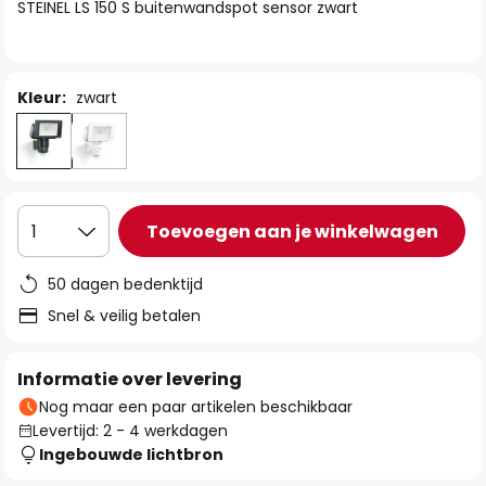
van
STEINEL LS 150 S buitenwandspot sensor zwart
de
afbeeldingen-
gallerij
Kleur:
zwart
Toevoegen aan je winkelwagen
1
50 dagen bedenktijd
Snel & veilig betalen
Informatie over levering
Nog maar een paar artikelen beschikbaar
Levertijd: 2 - 4 werkdagen
Ingebouwde lichtbron