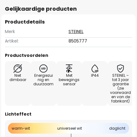
Gelijkaardige producten
Productdetails
Merk
STEINEL
Artikel:
8505777
Productvoordelen
Niet
Energiezui
Met
IP44
STEINEL –
dimbaar
nig en
bewegings
tot 3 jaar
duurzaam
sensor
garantie
(zie
voorwaard
en van de
fabrikant)
Lichteffect
warm-wit
universeel wit
daglicht