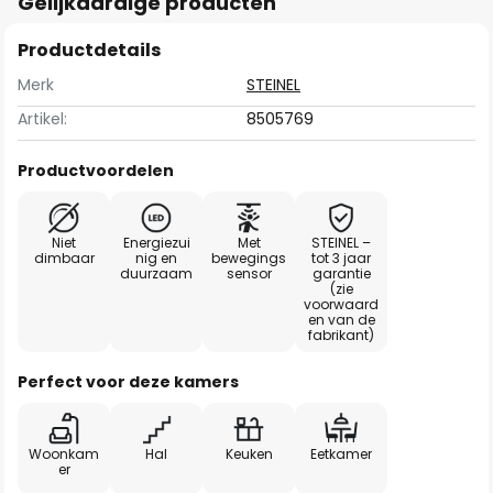
Gelijkaardige producten
Productdetails
Merk
STEINEL
Artikel:
8505769
Productvoordelen
Niet
Energiezui
Met
STEINEL –
dimbaar
nig en
bewegings
tot 3 jaar
duurzaam
sensor
garantie
(zie
voorwaard
en van de
fabrikant)
Perfect voor deze kamers
Woonkam
Hal
Keuken
Eetkamer
er