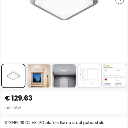
Ga
€ 129,63
naar
het
incl. btw
begin
van
STEINEL RS D2 V3 LED plafondlamp staal geborsteld