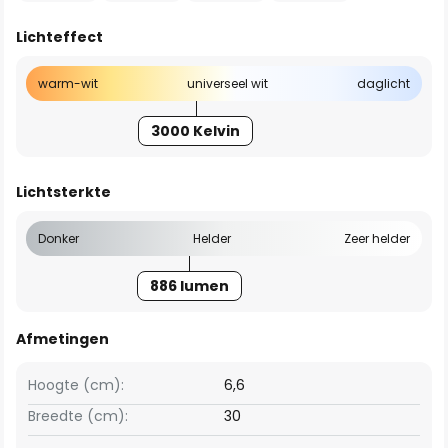
Lichteffect
warm-wit
universeel wit
daglicht
3000 Kelvin
Lichtsterkte
Donker
Helder
Zeer helder
886 lumen
Afmetingen
Hoogte (cm):
6,6
Breedte (cm):
30