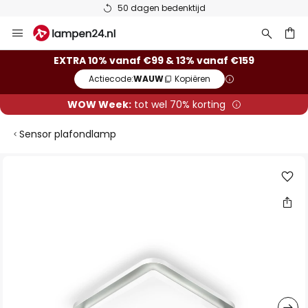
50 dagen bedenktijd
Ga
naar
de
ken
EXTRA 10% vanaf €99 & 13% vanaf €159
inhoud
Actiecode:
WAUW
Kopiëren
WOW Week:
tot wel 70% korting
Sensor plafondlamp
Ga
naar
het
einde
van
de
afbeeldingen-
gallerij