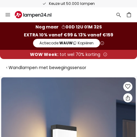
Keuze uit 50.000 lampen
Ga
naar
de
ken
Nog maar
00D 12U 01M 31S
inhoud
EXTRA 10% vanaf €99 & 13% vanaf €159
Actiecode:
WAUW
Kopiëren
WOW Week:
tot wel 70% korting
Wandlampen met bewegingssensor
Ga
naar
het
einde
van
de
afbeeldingen-
gallerij