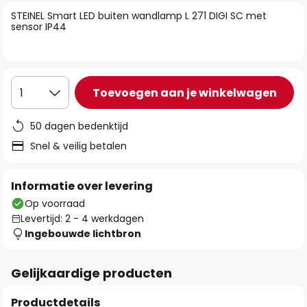
van
STEINEL Smart LED buiten wandlamp L 271 DIGI SC met
de
sensor IP44
afbeeldingen-
gallerij
Toevoegen aan je winkelwagen
1
50 dagen bedenktijd
Snel & veilig betalen
Informatie over levering
Op voorraad
Levertijd: 2 - 4 werkdagen
Ingebouwde lichtbron
Gelijkaardige producten
Productdetails