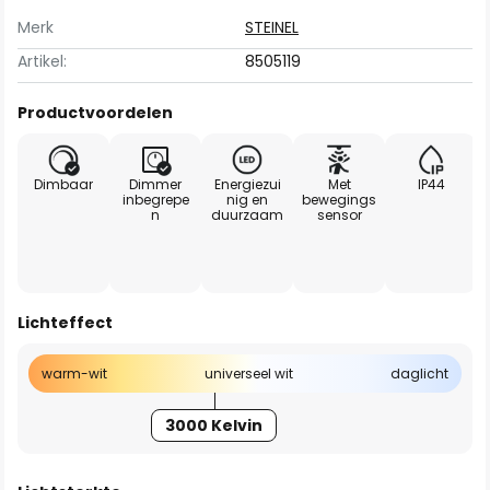
Merk
STEINEL
Artikel:
8505119
Productvoordelen
Dimbaar
Dimmer
Energiezui
Met
IP44
inbegrepe
nig en
bewegings
n
duurzaam
sensor
Lichteffect
warm-wit
universeel wit
daglicht
3000 Kelvin