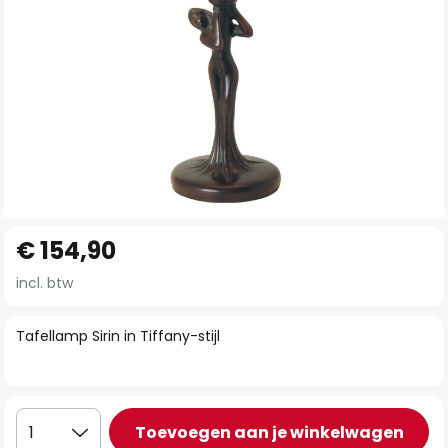
Ga
€ 154,90
naar
het
incl. btw
begin
van
Tafellamp Sirin in Tiffany-stijl
de
afbeeldingen-
gallerij
Toevoegen aan je winkelwagen
1