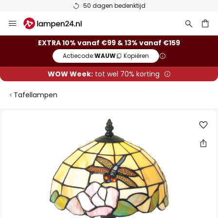
50 dagen bedenktijd
Ga
naar
de
ken
EXTRA 10% vanaf €99 & 13% vanaf €159
inhoud
Actiecode:
WAUW
Kopiëren
WOW Week:
tot wel 70% korting
Tafellampen
Ga
naar
het
einde
van
de
afbeeldingen-
gallerij