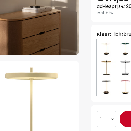
adviesprijs
€ 20
incl. btw
Kleur:
lichtbru
1