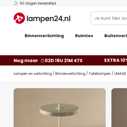
Ga
50 dagen bedenktijd
naar
Je
de
kunt
inhoud
hier
Binnenverlichting
Ruimtes
zoeken
Buitenverl
in
de
webwinkel
EXTRA 10
Nog maar
02D 19U 21M 46S
Lampen en verlichting
Binnenverlichting
Tafellampen
UMAGE L
Ga
naar
het
einde
van
de