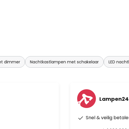
 en hoogwaardige technologie
 voordeel te bieden. Het
 verlichtingsbedrijf heeft nu
eer dan 50 landen over de hele
tterijen - helderheid
eau 5 lumen ca. 168 uur 2e niveau
 lumen ca. 20 uur 4e niveau 100
et dimmer
Nachtkastlampen met schakelaar
LED nach
Lampen24.
Snel & veilig betal