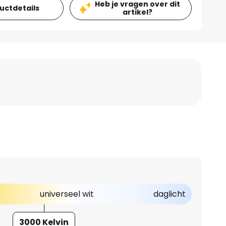
Heb je vragen over dit
ductdetails
artikel?
universeel wit
daglicht
3000 Kelvin