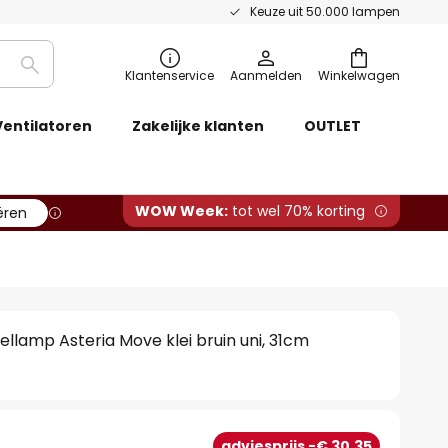
Keuze uit 50.000 lampen
Zoeken
Klantenservice
Aanmelden
Winkelwagen
Ventilatoren
Zakelijke klanten
OUTLET
WOW Week:
tot wel 70% korting
ëren
llamp Asteria Move klei bruin uni, 31cm
adviesprijs -€ 30,35