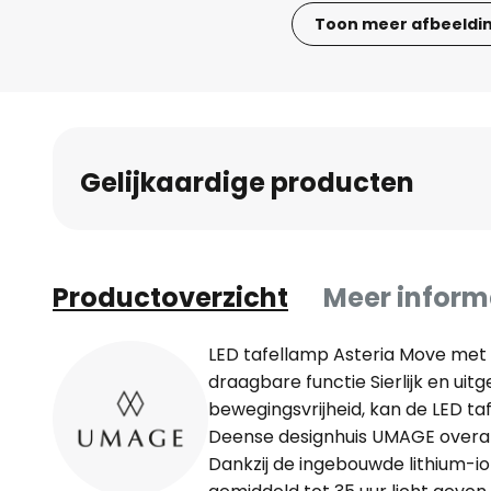
Toon meer afbeeldi
Ga
naar
het
begin
van
Gelijkaardige producten
de
afbeeldingen-
gallerij
Productoverzicht
Meer inform
LED tafellamp Asteria Move met 
draagbare functie Sierlijk en uit
bewegingsvrijheid, kan de LED t
Deense designhuis UMAGE overal 
Dankzij de ingebouwde lithium-io