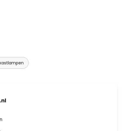
tkastlampen
nl
en