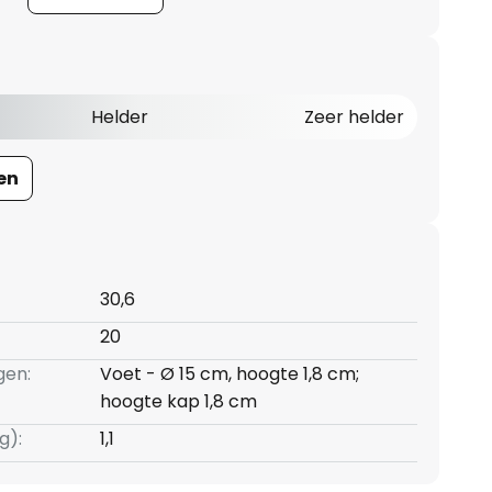
Helder
Zeer helder
en
30,6
20
gen:
Voet - Ø 15 cm, hoogte 1,8 cm;
hoogte kap 1,8 cm
g):
1,1