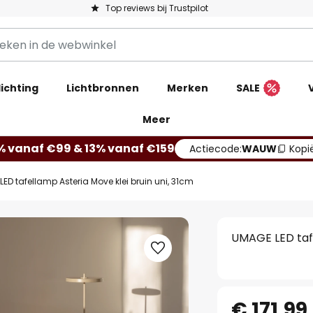
Top reviews bij Trustpilot
ichting
Lichtbronnen
Merken
SALE
Meer
% vanaf €99 & 13% vanaf €159
Actiecode:
WAUW
Kopi
ED tafellamp Asteria Move klei bruin uni, 31cm
UMAGE LED tafe
€ 171,99