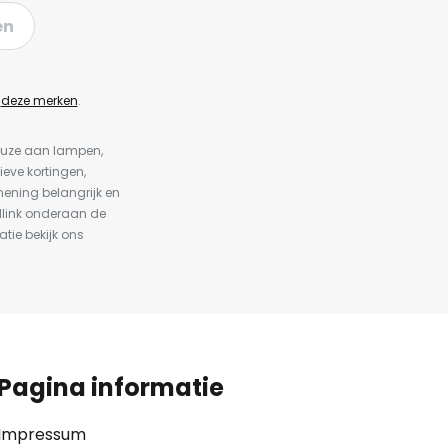
en
n
deze merken
.
keuze aan lampen,
ieve kortingen,
ening belangrijk en
dlink onderaan de
atie bekijk ons
Pagina informatie
Impressum