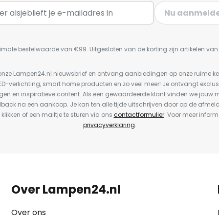
Nu aanmeld
imale bestelwaarde van €99. Uitgesloten van de korting zijn artikelen va
or onze Lampen24.nl nieuwsbrief en ontvang aanbiedingen op onze ruime 
LED-verlichting, smart home producten en zo veel meer! Je ontvangt exclus
en en inspiratieve content. Als een gewaardeerde klant vinden we jouw m
dback na een aankoop. Je kan ten alle tijde uitschrijven door op de afmel
 klikken of een mailtje te sturen via ons
contactformulier
. Voor meer inform
privacyverklaring
.
Over Lampen24.nl
Over ons