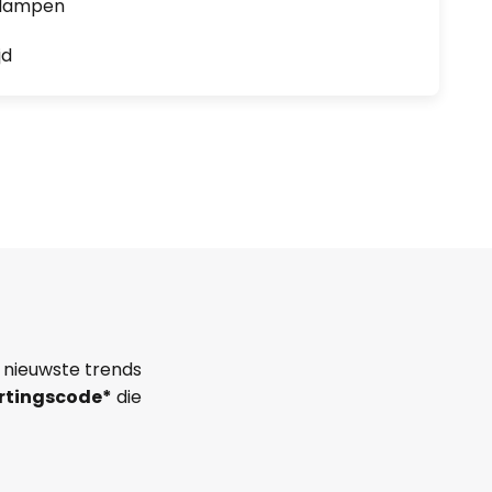
0 lampen
jd
 nieuwste trends
rtingscode*
die