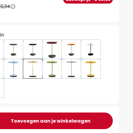
2,34
in
Toevoegen aan je winkelwagen