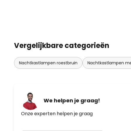
nadruk op duurzame materialen
om klanten het grootst mogelijke
concept is succesvol. Het Deense
meer dan 1.500 vestigingen in m
wereld - draagbaar - werkt op ba
instelbaar in vier niveaus: 1e niv
Vergelijkbare categorieën
20 lumen ca. 50 uur 3e niveau 50
lumen ca. 10 uur
Nachtkastlampen roestbruin
Nachtkastlampen m
We helpen je graag!
Onze experten helpen je graag