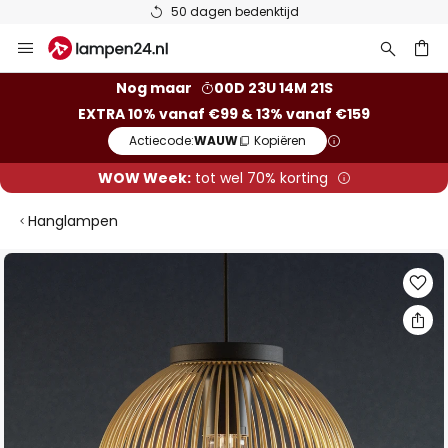
50 dagen bedenktijd
Ga
naar
de
ken
Nog maar
00D 23U 14M 21S
inhoud
EXTRA 10% vanaf €99 & 13% vanaf €159
Actiecode:
WAUW
Kopiëren
WOW Week:
tot wel 70% korting
Hanglampen
Ga
naar
het
einde
van
de
afbeeldingen-
gallerij