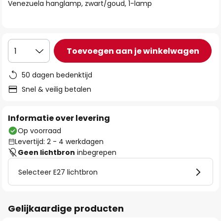
van
Venezuela hanglamp, zwart/goud, 1-lamp
de
afbeeldingen-
gallerij
Toevoegen aan je winkelwagen
1
50 dagen bedenktijd
Snel & veilig betalen
Informatie over levering
Op voorraad
Levertijd: 2 - 4 werkdagen
Geen lichtbron
inbegrepen
Selecteer E27 lichtbron
Gelijkaardige producten