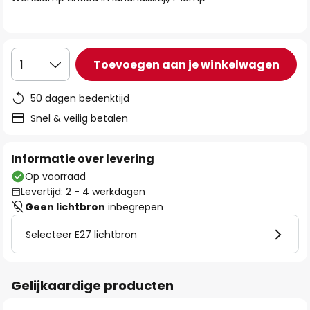
de
afbeeldingen-
gallerij
Toevoegen aan je winkelwagen
1
50 dagen bedenktijd
Snel & veilig betalen
Informatie over levering
Op voorraad
Levertijd: 2 - 4 werkdagen
Geen lichtbron
inbegrepen
Selecteer E27 lichtbron
Gelijkaardige producten