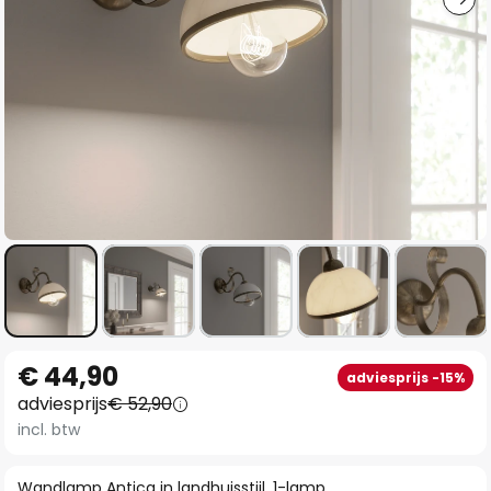
Ga
€ 44,90
adviesprijs -15%
naar
adviesprijs
€ 52,90
het
incl. btw
begin
van
Wandlamp Antica in landhuisstijl, 1-lamp