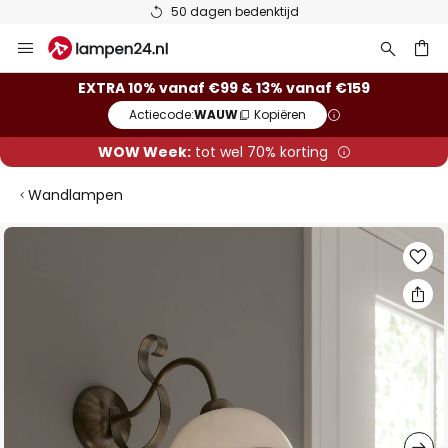
50 dagen bedenktijd
Ga
naar
de
ken
EXTRA 10% vanaf €99 & 13% vanaf €159
inhoud
Actiecode:
WAUW
Kopiëren
WOW Week:
tot wel 70% korting
Wandlampen
Ga
naar
het
einde
van
de
afbeeldingen-
gallerij