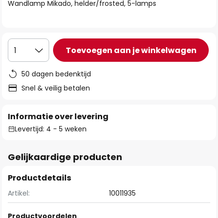
van
Wandlamp Mikado, helder/frosted, 5-lamps
de
afbeeldingen-
gallerij
Toevoegen aan je winkelwagen
1
50 dagen bedenktijd
Snel & veilig betalen
Informatie over levering
Levertijd: 4 - 5 weken
Gelijkaardige producten
Productdetails
Artikel:
10011935
Productvoordelen