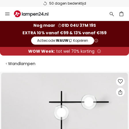
50 dagen bedenktijd
Ga
naar
de
ken
Nog maar
01D 04U 37M 18S
inhoud
EXTRA 10% vanaf €99 & 13% vanaf €159
Actiecode:
WAUW
Kopiëren
WOW Week:
tot wel 70% korting
Wandlampen
Ga
naar
het
einde
van
de
afbeeldingen-
gallerij