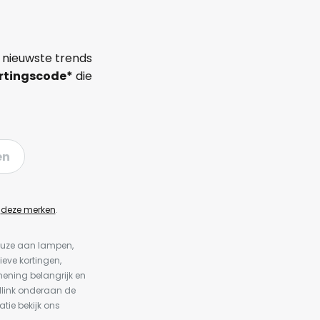
 nieuwste trends
rtingscode*
die
en
n
deze merken
.
keuze aan lampen,
ieve kortingen,
ening belangrijk en
dlink onderaan de
atie bekijk ons