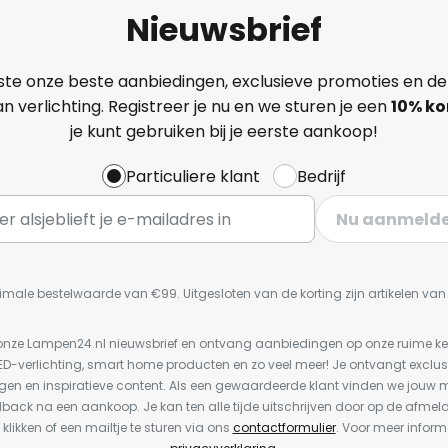
Nieuwsbrief
ste onze beste aanbiedingen, exclusieve promoties en de
n verlichting. Registreer je nu en we sturen je een
10% ko
je kunt gebruiken bij je eerste aankoop!
Particuliere klant
Bedrijf
Nu aanmeld
imale bestelwaarde van €99. Uitgesloten van de korting zijn artikelen va
or onze Lampen24.nl nieuwsbrief en ontvang aanbiedingen op onze ruime 
LED-verlichting, smart home producten en zo veel meer! Je ontvangt exclus
en en inspiratieve content. Als een gewaardeerde klant vinden we jouw m
dback na een aankoop. Je kan ten alle tijde uitschrijven door op de afmel
 klikken of een mailtje te sturen via ons
contactformulier
. Voor meer inform