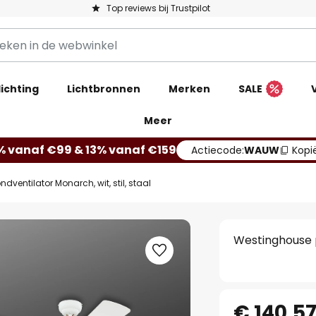
Top reviews bij Trustpilot
ichting
Lichtbronnen
Merken
SALE
Meer
% vanaf €99 & 13% vanaf €159
Actiecode:
WAUW
Kopi
ventilator Monarch, wit, stil, staal
Westinghouse pl
€ 140,5