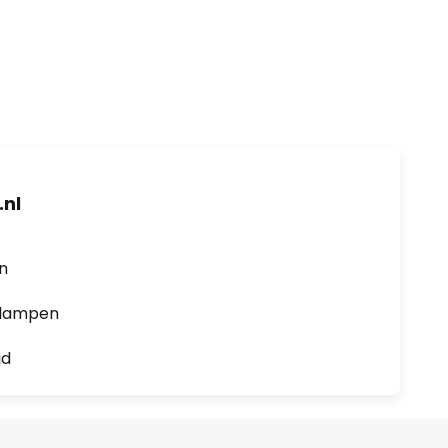
nl
en
0 lampen
jd