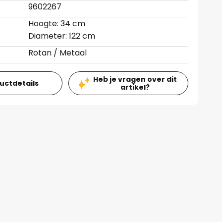
9602267
Hoogte: 34 cm
Diameter: 122 cm
Rotan / Metaal
Heb je vragen over dit
ductdetails
artikel?