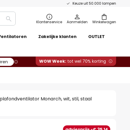
Keuze uit 50.000 lampen
Zoeken
Klantenservice
Aanmelden
Winkelwagen
Ventilatoren
Zakelijke klanten
OUTLET
WOW Week:
tot wel 70% korting
ëren
afondventilator Monarch, wit, stil, staal
7
adviesprijs -€ 35,14