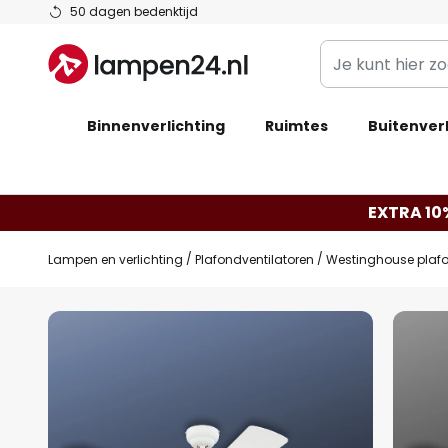
Ga
50 dagen bedenktijd
naar
Je
de
kunt
inhoud
hier
Binnenverlichting
Ruimtes
zoeken
Buitenverl
in
de
webwinkel
EXTRA 10
Lampen en verlichting
Plafondventilatoren
Westinghouse plafond
Ga
naar
het
einde
van
de