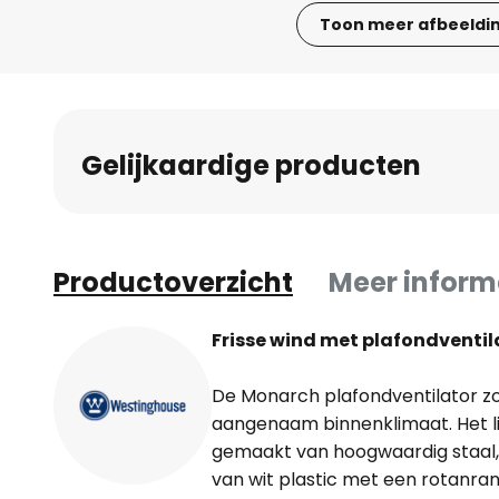
Toon meer afbeeldi
Ga
naar
het
begin
Gelijkaardige producten
van
de
afbeeldingen-
gallerij
Productoverzicht
Meer inform
Frisse wind met plafondventi
De Monarch plafondventilator zo
aangenaam binnenklimaat. Het li
gemaakt van hoogwaardig staal, 
van wit plastic met een rotanra