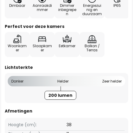
Dimbaar
Aanraakdi
Dimmer
Energiezui
IP65
mmer
inbegrepe
nig en
n
duurzaam
Perfect voor deze kamers
Woonkam
Slaapkam
Eetkamer
Balkon /
er
er
Terras
Lichtsterkte
Donker
Helder
Zeer helder
200 lumen
Afmetingen
Hoogte (cm):
38