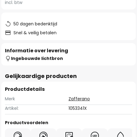
van
incl. btw
de
afbeeldingen-
gallerij
50 dagen bedenktijd
Snel & veilig betalen
Informatie over levering
Ingebouwde lichtbron
Gelijkaardige producten
Productdetails
Merk
Zafferano
Artikel:
1053341X
Productvoordelen