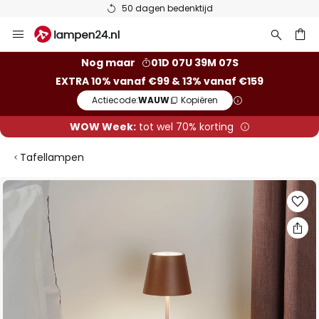
50 dagen bedenktijd
Ga
naar
de
ken
Nog maar
01D 07U 39M 07S
inhoud
EXTRA 10% vanaf €99 & 13% vanaf €159
Actiecode:
WAUW
Kopiëren
WOW Week:
tot wel 70% korting
Tafellampen
Ga
naar
het
einde
van
de
afbeeldingen-
gallerij