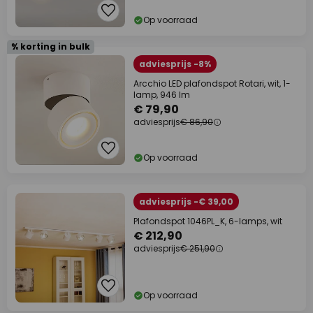
Op voorraad
% korting in bulk
adviesprijs -8%
Arcchio LED plafondspot Rotari, wit, 1-
lamp, 946 lm
€ 79,90
adviesprijs
€ 86,90
Op voorraad
adviesprijs -€ 39,00
Plafondspot 1046PL_K, 6-lamps, wit
€ 212,90
adviesprijs
€ 251,90
Op voorraad