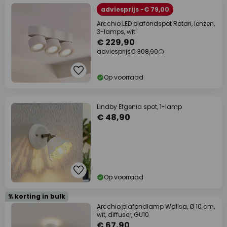
adviesprijs -€ 79,00
Arcchio LED plafondspot Rotari, lenzen,
3-lamps, wit
€ 229,90
adviesprijs
€ 308,90
Op voorraad
Lindby Efgenia spot, 1-lamp
€ 48,90
Op voorraad
% korting in bulk
Arcchio plafondlamp Walisa, Ø 10 cm,
wit, diffuser, GU10
€ 67,90