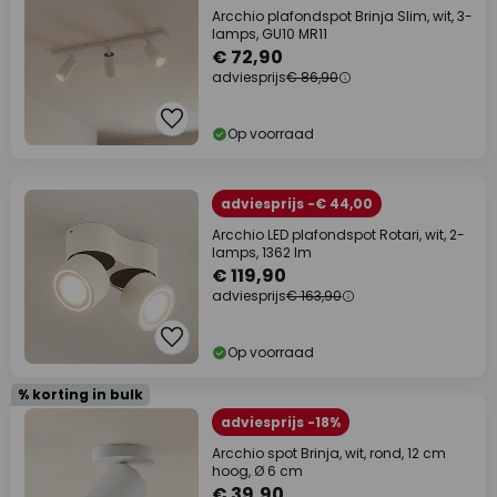
Arcchio plafondspot Brinja Slim, wit, 3-
lamps, GU10 MR11
€ 72,90
adviesprijs
€ 86,90
Op voorraad
adviesprijs -€ 44,00
Arcchio LED plafondspot Rotari, wit, 2-
lamps, 1362 lm
€ 119,90
adviesprijs
€ 163,90
Op voorraad
% korting in bulk
adviesprijs -18%
Arcchio spot Brinja, wit, rond, 12 cm
hoog, Ø 6 cm
€ 39,90