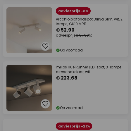
adviesprijs -8%
Arcchio plafondspot Brinja Slim, wit, 2-
lamps, GU10 MR11
€ 52,90
adviesprijs
€ 57,90
Op voorraad
Philips Hue Runner LED-spot, 3-lamps,
dimschakelaar, wit
€ 223,68
Op voorraad
adviesprijs -21%