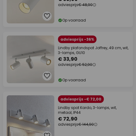
adviesprijs
€ 48,90
Op voorraad
adviesprijs -36%
Lindby plafondspot Joffrey, 49 cm, wit,
3-lamps, GU10
€ 33,90
adviesprijs
€ 52,90
Op voorraad
adviesprijs -€ 72,00
Lindby spot Kardo, 3-lamps, wit,
metaal, IP44
€ 72,90
adviesprijs
€ 144,90