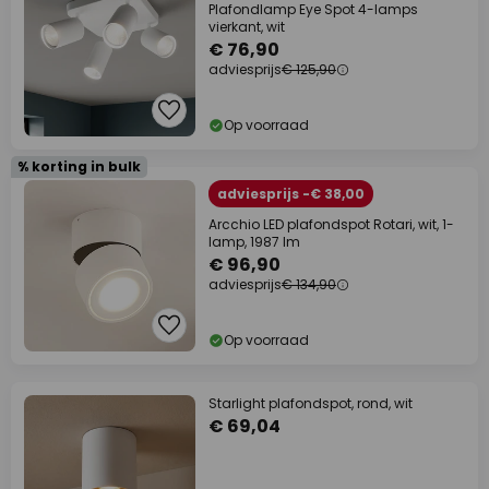
Plafondlamp Eye Spot 4-lamps
vierkant, wit
€ 76,90
adviesprijs
€ 125,90
Op voorraad
% korting in bulk
adviesprijs -€ 38,00
Arcchio LED plafondspot Rotari, wit, 1-
lamp, 1987 lm
€ 96,90
adviesprijs
€ 134,90
Op voorraad
Starlight plafondspot, rond, wit
€ 69,04