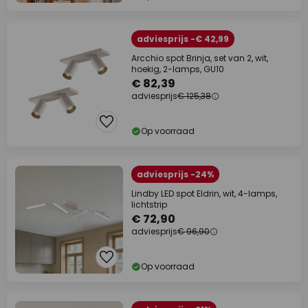
adviesprijs -€ 42,99
Arcchio spot Brinja, set van 2, wit,
hoekig, 2-lamps, GU10
€ 82,39
adviesprijs
€ 125,38
Op voorraad
adviesprijs -24%
Lindby LED spot Eldrin, wit, 4-lamps,
lichtstrip
€ 72,90
adviesprijs
€ 96,90
Op voorraad