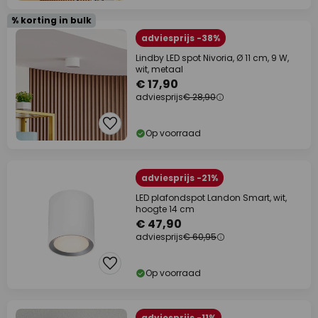
% korting in bulk
adviesprijs -38%
Lindby LED spot Nivoria, Ø 11 cm, 9 W,
wit, metaal
€ 17,90
adviesprijs
€ 28,90
Op voorraad
adviesprijs -21%
LED plafondspot Landon Smart, wit,
hoogte 14 cm
€ 47,90
adviesprijs
€ 60,95
Op voorraad
adviesprijs -11%