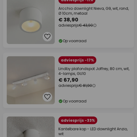
Arcchio downlight Nieva, G9, wit, rond,
Ø 10cm, metaal
€ 38,90
adviesprijs
€ 43,90
Op voorraad
adviesprijs -17%
Lindby plafondspot Joffrey, 80 cm, wit,
4-lamps, GU10
€ 67,90
adviesprijs
€ 81,90
Op voorraad
adviesprijs -33%
Kantelbare kop - LED downlight Anzio,
wit