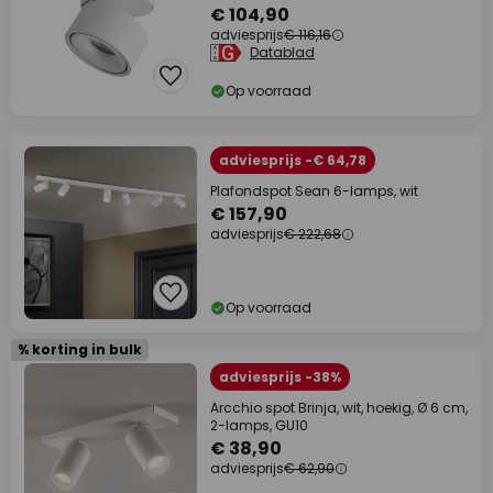
€ 104,90
adviesprijs
€ 116,16
Datablad
Op voorraad
adviesprijs -€ 64,78
Plafondspot Sean 6-lamps, wit
€ 157,90
adviesprijs
€ 222,68
Op voorraad
% korting in bulk
adviesprijs -38%
Arcchio spot Brinja, wit, hoekig, Ø 6 cm,
2-lamps, GU10
€ 38,90
adviesprijs
€ 62,90