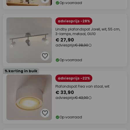
Op voorraad
adviesprijs -28%
Lindby plafondspot Jorell, wit, 55 cm,
3-lamps, metaal, GU10
€ 27,90
adviesprijs
€ 38,90
Op voorraad
% korting in bulk
adviesprijs -22%
Plafondspot Flea van staal, wit
€ 33,90
adviesprijs
€ 43,90
Op voorraad