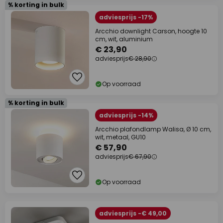
% korting in bulk
adviesprijs -17%
Arcchio downlight Carson, hoogte 10
cm, wit, aluminium
€ 23,90
adviesprijs
€ 28,90
Op voorraad
% korting in bulk
adviesprijs -14%
Arcchio plafondlamp Walisa, Ø 10 cm,
wit, metaal, GU10
€ 57,90
adviesprijs
€ 67,90
Op voorraad
adviesprijs -€ 49,00