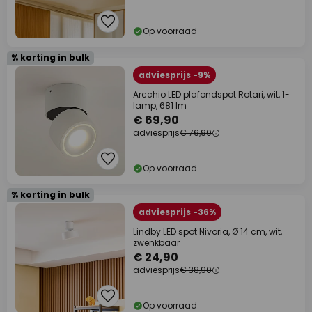
Op voorraad
% korting in bulk
adviesprijs -9%
Arcchio LED plafondspot Rotari, wit, 1-
lamp, 681 lm
€ 69,90
adviesprijs
€ 76,90
Op voorraad
% korting in bulk
adviesprijs -36%
Lindby LED spot Nivoria, Ø 14 cm, wit,
zwenkbaar
€ 24,90
adviesprijs
€ 38,90
Op voorraad