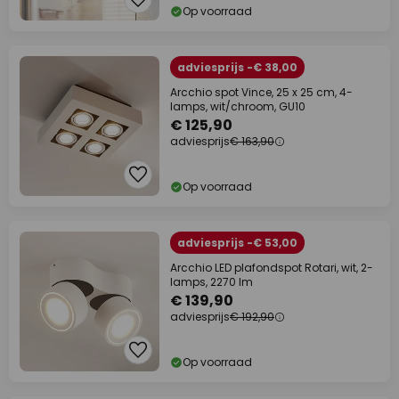
Op voorraad
adviesprijs -€ 38,00
Arcchio spot Vince, 25 x 25 cm, 4-
lamps, wit/chroom, GU10
€ 125,90
adviesprijs
€ 163,90
Op voorraad
adviesprijs -€ 53,00
Arcchio LED plafondspot Rotari, wit, 2-
lamps, 2270 lm
€ 139,90
adviesprijs
€ 192,90
Op voorraad