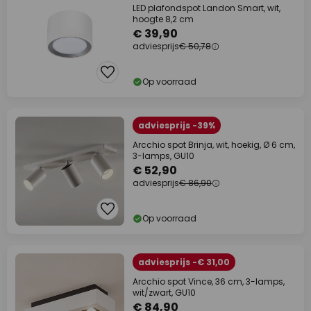
LED plafondspot Landon Smart, wit,
hoogte 8,2 cm
€ 39,90
adviesprijs
€ 50,78
Op voorraad
adviesprijs -39%
Arcchio spot Brinja, wit, hoekig, Ø 6 cm,
3-lamps, GU10
€ 52,90
adviesprijs
€ 86,90
Op voorraad
adviesprijs -€ 31,00
Arcchio spot Vince, 36 cm, 3-lamps,
wit/zwart, GU10
€ 84,90