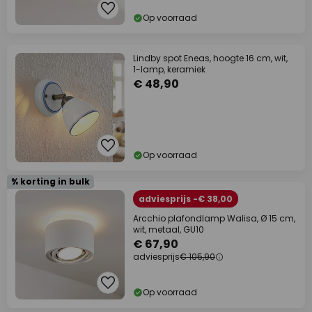
Op voorraad
Lindby spot Eneas, hoogte 16 cm, wit,
1-lamp, keramiek
€ 48,90
Op voorraad
% korting in bulk
adviesprijs -€ 38,00
Arcchio plafondlamp Walisa, Ø 15 cm,
wit, metaal, GU10
€ 67,90
adviesprijs
€ 105,90
Op voorraad