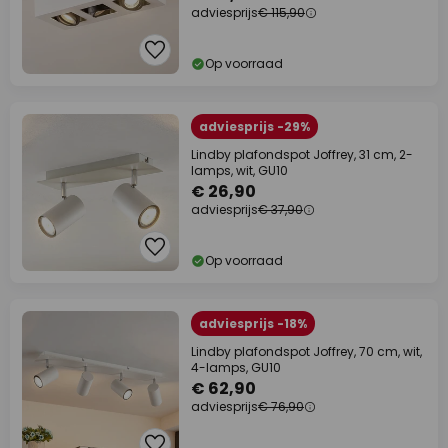
adviesprijs
€ 115,90
Op voorraad
adviesprijs -29%
Lindby plafondspot Joffrey, 31 cm, 2-
lamps, wit, GU10
€ 26,90
adviesprijs
€ 37,90
Op voorraad
adviesprijs -18%
Lindby plafondspot Joffrey, 70 cm, wit,
4-lamps, GU10
€ 62,90
adviesprijs
€ 76,90