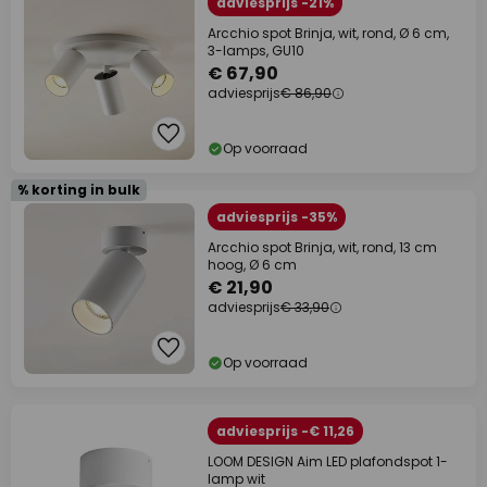
adviesprijs -21%
Arcchio spot Brinja, wit, rond, Ø 6 cm,
3-lamps, GU10
€ 67,90
adviesprijs
€ 86,90
Op voorraad
% korting in bulk
adviesprijs -35%
Arcchio spot Brinja, wit, rond, 13 cm
hoog, Ø 6 cm
€ 21,90
adviesprijs
€ 33,90
Op voorraad
adviesprijs -€ 11,26
LOOM DESIGN Aim LED plafondspot 1-
lamp wit