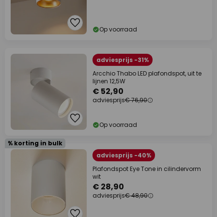
Op voorraad
adviesprijs -31%
Arcchio Thabo LED plafondspot, uit te
lijnen 12,5W
€ 52,90
adviesprijs
€ 76,90
Op voorraad
% korting in bulk
adviesprijs -40%
Plafondspot Eye Tone in cilindervorm
wit
€ 28,90
adviesprijs
€ 48,90