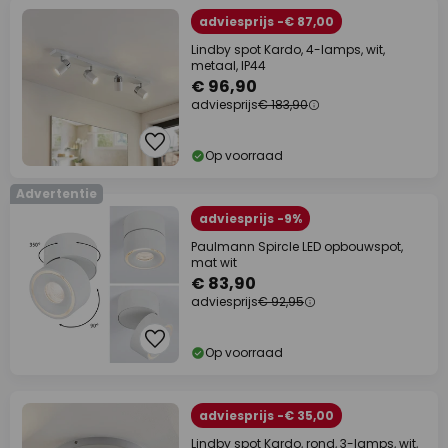
adviesprijs -€ 87,00
Lindby spot Kardo, 4-lamps, wit,
metaal, IP44
€ 96,90
adviesprijs
€ 183,90
Op voorraad
Advertentie
adviesprijs -9%
Paulmann Spircle LED opbouwspot,
mat wit
€ 83,90
adviesprijs
€ 92,95
Op voorraad
adviesprijs -€ 35,00
Lindby spot Kardo, rond, 3-lamps, wit,