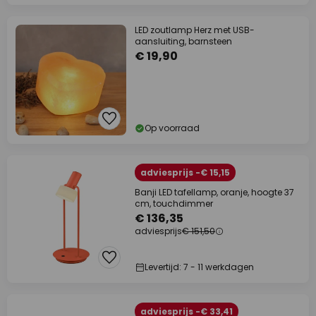
LED zoutlamp Herz met USB-
aansluiting, barnsteen
€ 19,90
Op voorraad
adviesprijs -€ 15,15
Banji LED tafellamp, oranje, hoogte 37
cm, touchdimmer
€ 136,35
adviesprijs
€ 151,50
Levertijd: 7 - 11 werkdagen
adviesprijs -€ 33,41