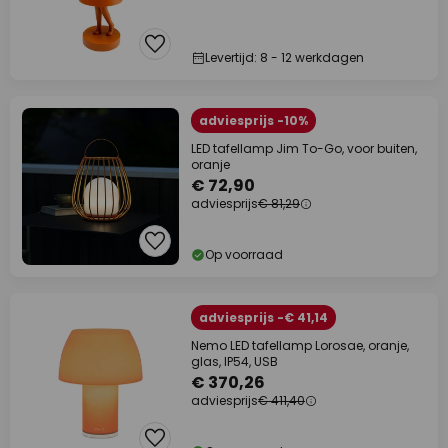
Levertijd: 8 - 12 werkdagen
adviesprijs -10%
LED tafellamp Jim To-Go, voor buiten,
oranje
€ 72,90
adviesprijs
€ 81,29
Op voorraad
adviesprijs -€ 41,14
Nemo LED tafellamp Lorosae, oranje,
glas, IP54, USB
€ 370,26
adviesprijs
€ 411,40