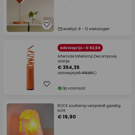
Levertijd: 8 - 12 werkdagen
adviesprijs -€ 62,54
Artemide tafellamp Decomposé,
oranje
€ 354,35
adviesprijs
€ 416,89
Op voorraad
ROCK zoutlamp verspreidt gezellig
licht
€ 19,90