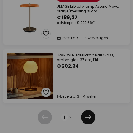
UMAGE LED tafellamp Asteria Move,
oranje/messing 31 cm
€ 189,27
adviesprijs
€ 222,68
Levertijd: 9 - 13 werkdagen
FRANDSEN Tafellamp Ball Glass,
amber, glas, 37 cm, E14
€ 202,34
Levertijd: 3 - 4 weken
Pagina
1
2
Vorige
Volgende