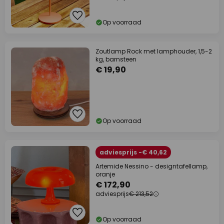
Op voorraad
Zoutlamp Rock met lamphouder, 1,5-2
kg, barnsteen
€ 19,90
Op voorraad
adviesprijs -€ 40,62
Artemide Nessino - designtafellamp,
oranje
€ 172,90
adviesprijs
€ 213,52
Op voorraad