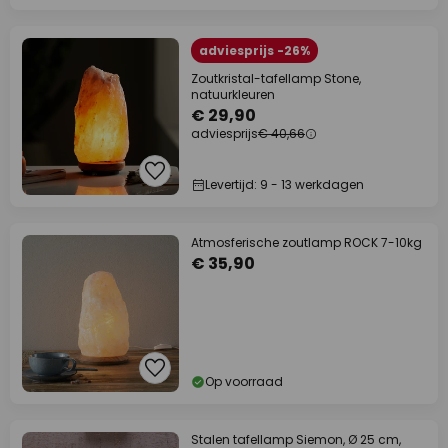
adviesprijs -26%
Zoutkristal-tafellamp Stone,
natuurkleuren
€ 29,90
adviesprijs
€ 40,66
Levertijd: 9 - 13 werkdagen
Atmosferische zoutlamp ROCK 7-10kg
€ 35,90
Op voorraad
Stalen tafellamp Siemon, Ø 25 cm,