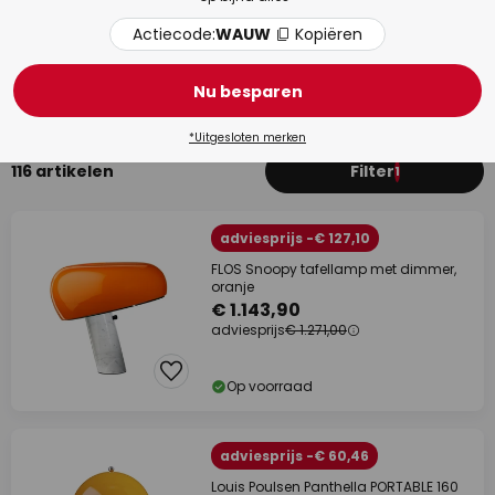
Actiecode:
WAUW
Kopiëren
Slaapkamer
Kind
Nu besparen
*Uitgesloten merken
116 artikelen
Filter
1
adviesprijs -€ 127,10
FLOS Snoopy tafellamp met dimmer,
oranje
€ 1.143,90
adviesprijs
€ 1.271,00
Op voorraad
adviesprijs -€ 60,46
Louis Poulsen Panthella PORTABLE 160