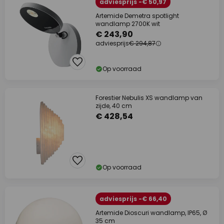
adviesprijs -€ 50,97
Artemide Demetra spotlight
wandlamp 2700K wit
€ 243,90
adviesprijs
€ 294,87
Op voorraad
Forestier Nebulis XS wandlamp van
zijde, 40 cm
€ 428,54
Op voorraad
adviesprijs -€ 66,40
Artemide Dioscuri wandlamp, IP65, Ø
35 cm