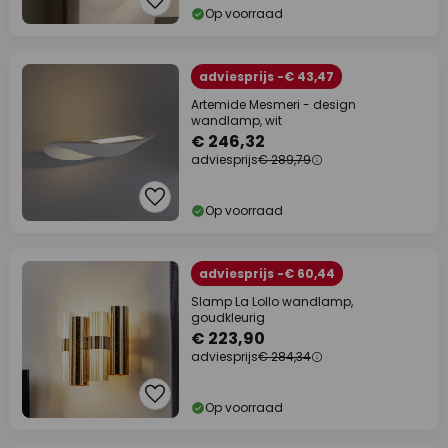
Op voorraad
adviesprijs -€ 43,47
Artemide Mesmeri - design
wandlamp, wit
€ 246,32
adviesprijs
€ 289,79
Op voorraad
adviesprijs -€ 60,44
Slamp La Lollo wandlamp,
goudkleurig
€ 223,90
adviesprijs
€ 284,34
Op voorraad