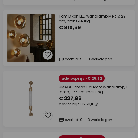
Tom Dixon LED wandlamp Melt, Ø 29
cm, bronskleurig
€ 810,69
Levertijd: 9 - 13 werkdagen
adviesprijs -€ 25,32
UMAGE Lemon Squeeze wandlamp, 1-
lamp, L 77 cm, messing
€ 227,86
adviesprijs
€ 253,18
Levertijd: 9 - 13 werkdagen