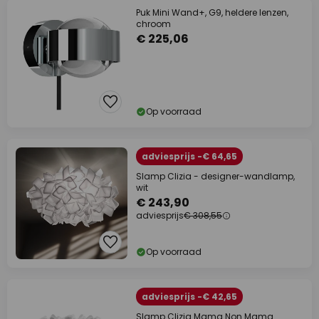
Puk Mini Wand+, G9, heldere lenzen,
chroom
€ 225,06
Op voorraad
adviesprijs -€ 64,65
Slamp Clizia - designer-wandlamp,
wit
€ 243,90
adviesprijs
€ 308,55
Op voorraad
adviesprijs -€ 42,65
Slamp Clizia Mama Non Mama