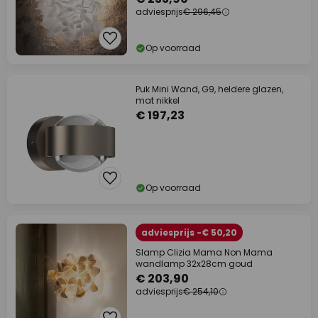
adviesprijs
€ 296,45
Op voorraad
Puk Mini Wand, G9, heldere glazen,
mat nikkel
€ 197,23
Op voorraad
adviesprijs -€ 50,20
Slamp Clizia Mama Non Mama
wandlamp 32x28cm goud
€ 203,90
adviesprijs
€ 254,10