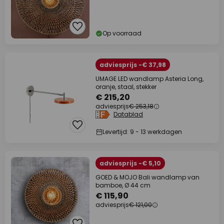
Op voorraad
adviesprijs -€ 37,98
UMAGE LED wandlamp Asteria Long,
oranje, staal, stekker
€ 215,20
adviesprijs
€ 253,18
Datablad
Levertijd: 9 - 13 werkdagen
adviesprijs -€ 5,10
GOED & MOJO Bali wandlamp van
bamboe, Ø 44 cm
€ 115,90
adviesprijs
€ 121,00