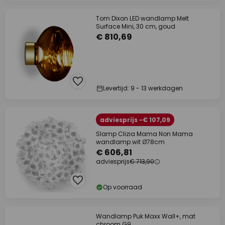
Tom Dixon LED wandlamp Melt
Surface Mini, 30 cm, goud
€ 810,69
Levertijd: 9 - 13 werkdagen
adviesprijs -€ 107,09
Slamp Clizia Mama Non Mama
wandlamp wit Ø78cm
€ 606,81
adviesprijs
€ 713,90
Op voorraad
Wandlamp Puk Maxx Wall+, mat
chroom G9