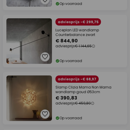
Op voorraad
adviesprijs -€ 299,75
Luceplan LED wandlamp
Counterbalance zwart
€ 844,90
adviesprijs
€ 1.144,65
Op voorraad
adviesprijs -€ 68,97
Slamp Clizia Mama Non Mama
wandlamp goud Ø53cm
€ 390,83
adviesprijs
€ 459,80
Op voorraad