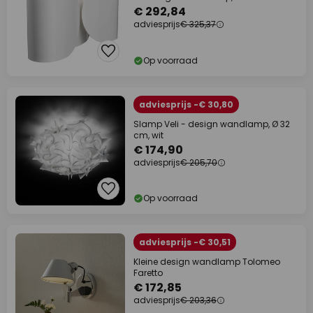
€ 292,84
adviesprijs
€ 325,37
Op voorraad
adviesprijs -€ 30,80
Slamp Veli - design wandlamp, Ø 32
cm, wit
€ 174,90
adviesprijs
€ 205,70
Op voorraad
adviesprijs -€ 30,51
Kleine design wandlamp Tolomeo
Faretto
€ 172,85
adviesprijs
€ 203,36