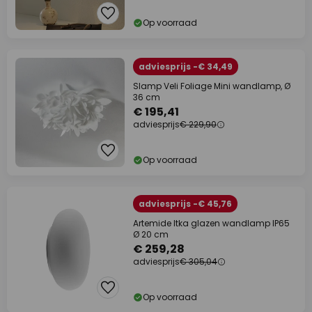
Op voorraad
adviesprijs -€ 34,49
Slamp Veli Foliage Mini wandlamp, Ø
36 cm
€ 195,41
adviesprijs
€ 229,90
Op voorraad
adviesprijs -€ 45,76
Artemide Itka glazen wandlamp IP65
Ø 20 cm
€ 259,28
adviesprijs
€ 305,04
Op voorraad