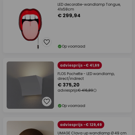
LED decoratie-wandlamp Tongue,
41x58cm
€ 299,94
Op voorraad
adviesprijs -€ 41,69
FLOS Pochette - LED wandlamp,
direct/indirect
€ 375,20
adviesprijs
€ 416,89
Op voorraad
adviesprijs -€ 129,49
UMAGE Clava up wandlamp Ø 49 cm