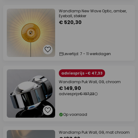
Wandlamp New Wave Optic, amber,
Eyeball, stekker
€ 520,30
Levertijd: 7 - 11 werkdagen
adviesprijs -€ 47,33
Wandlamp Puk Wall, G9, chroom
€ 149,90
adviesprijs
€ 197,23
Op voorraad
Wandlamp Puk Wall, G9, mat chroom