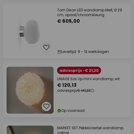
Tom Dixon LED wandlamp Melt, Ø 29
cm, opaal/chroomkleurig
€ 605,00
Levertijd: 9 - 13 werkdagen
adviesprijs -€ 21,20
UMAGE Eos Up mini wandlamp, wit
€ 120,13
adviesprijs
€ 141,33
Op voorraad
MARKET SET Pebble textiel wandlamp,
crème