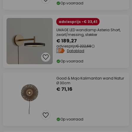
Op voorraad
adviesprijs -€ 33,41
UMAGE LED wandlamp Asteria Short,
zwart/messing, stekker
€ 189,27
adviesprijs
€ 222,68
Datablad
Op voorraad
Good & Mojo Kalimantan wand Natur
Ø 30cm
€ 71,16
Op voorraad