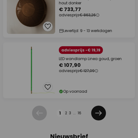
hout donker
€ 733,77
adviesprijs
€ 863,26
Levertijd: 9 - 13 werkdagen
adviesprijs -€ 19,19
LED wandlamp Linea goud, groen
€ 107,90
adviesprijs
€ 127,09
Op voorraad
Pagina
1
2
3
...
16
Vorige
Volgende
Nieuwsbrief