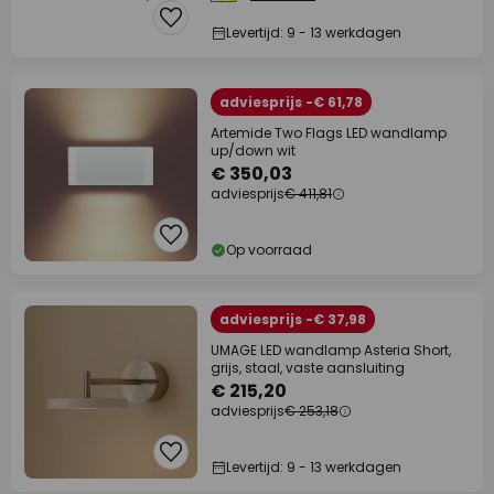
Levertijd: 9 - 13 werkdagen
adviesprijs -€ 61,78
Artemide Two Flags LED wandlamp
up/down wit
€ 350,03
adviesprijs
€ 411,81
Op voorraad
adviesprijs -€ 37,98
UMAGE LED wandlamp Asteria Short,
grijs, staal, vaste aansluiting
€ 215,20
adviesprijs
€ 253,18
Levertijd: 9 - 13 werkdagen