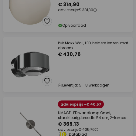
€ 314,90
adviesprijs
€ 381,30
Op voorraad
Puk Maxx Wall, LED, heldere lenzen, mat
chroom
€ 430,76
Levertijd: 5 - 8 werkdagen
adviesprijs -€ 40,57
UMAGE LED wandlamp Omni,
staalkleurig, breedte 54 cm, 2-lamps.
€ 365,13
adviesprijs
€ 405,70
Datablad