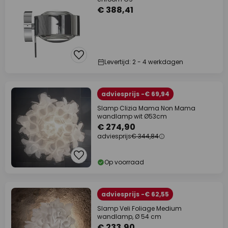
€ 388,41
Levertijd: 2 - 4 werkdagen
adviesprijs -€ 69,94
Slamp Clizia Mama Non Mama
wandlamp wit Ø53cm
€ 274,90
adviesprijs
€ 344,84
Op voorraad
adviesprijs -€ 62,55
Slamp Veli Foliage Medium
wandlamp, Ø 54 cm
€ 233,90