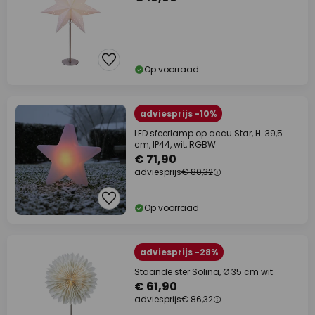
Op voorraad
adviesprijs -10%
LED sfeerlamp op accu Star, H. 39,5
cm, IP44, wit, RGBW
€ 71,90
adviesprijs
€ 80,32
Op voorraad
adviesprijs -28%
Staande ster Solina, Ø 35 cm wit
€ 61,90
adviesprijs
€ 86,32