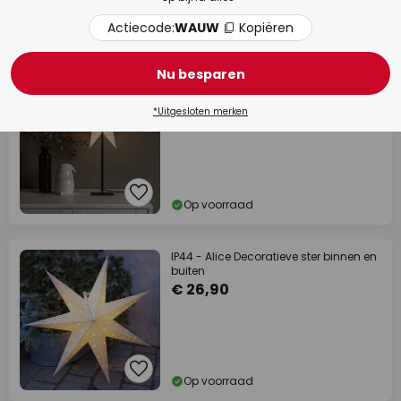
Actiecode:
WAUW
Kopiëren
Op voorraad
Nu besparen
Sfeerlamp papieren ster, 7 punten wit
hoogte 65 cm
€ 39,65
*Uitgesloten merken
Op voorraad
IP44 - Alice Decoratieve ster binnen en
buiten
€ 26,90
Op voorraad