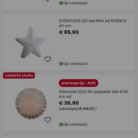
Op voorraad
STERNTALER LED ster IP44 wit RGBW Ø
40 cm
€ 85,90
Op voorraad
Laatste stuks
adviesprijs -43%
Sterntaler 2022 3D-papieren ster Ø 45
cm wit
€ 36,90
adviesprijs
€ 64,73
Op voorraad