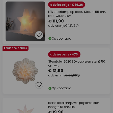
adviesprijs -€ 19,26
LED sfeerlamp op accu Star, H. 55 cm,
IP44, wit, RGBW
€ 111,90
adviesprijs
€ 131,16
Op voorraad
Laatste stuks
adviesprijs -47%
Sterntaler 2020 3D-papieren ster Ø 50
cm wit
€ 31,90
adviesprijs
€ 60,90
Op voorraad
Bobo tafellamp, wit, papieren ster,
hoogte 51 cm, E14
€ 19,90