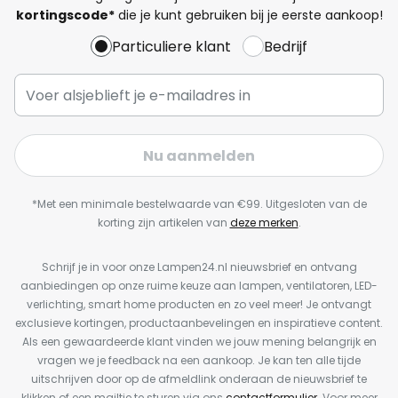
kortingscode*
die je kunt gebruiken bij je eerste aankoop!
Particuliere klant
Bedrijf
Nu aanmelden
*Met een minimale bestelwaarde van €99. Uitgesloten van de
korting zijn artikelen van
deze merken
.
Schrijf je in voor onze Lampen24.nl nieuwsbrief en ontvang
aanbiedingen op onze ruime keuze aan lampen, ventilatoren, LED-
verlichting, smart home producten en zo veel meer! Je ontvangt
exclusieve kortingen, productaanbevelingen en inspiratieve content.
Als een gewaardeerde klant vinden we jouw mening belangrijk en
vragen we je feedback na een aankoop. Je kan ten alle tijde
uitschrijven door op de afmeldlink onderaan de nieuwsbrief te
klikken of een mailtje te sturen via ons
contactformulier
. Voor meer