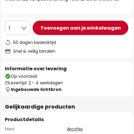
de
afbeeldingen-
gallerij
Toevoegen aan je winkelwagen
1
50 dagen bedenktijd
Snel & veilig betalen
Informatie over levering
Op voorraad
Levertijd: 2 - 4 werkdagen
Ingebouwde lichtbron
Gelijkaardige producten
Productdetails
Merk
Arcchio