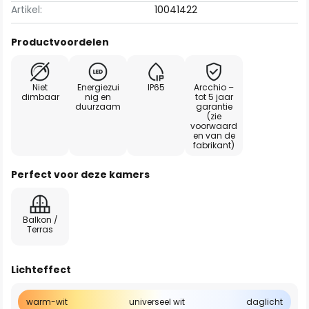
Artikel:
10041422
Productvoordelen
Niet
Energiezui
IP65
Arcchio –
dimbaar
nig en
tot 5 jaar
duurzaam
garantie
(zie
voorwaard
en van de
fabrikant)
Perfect voor deze kamers
Balkon /
Terras
Lichteffect
warm-wit
universeel wit
daglicht