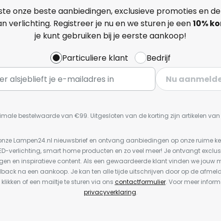
ste onze beste aanbiedingen, exclusieve promoties en de
n verlichting. Registreer je nu en we sturen je een
10% ko
je kunt gebruiken bij je eerste aankoop!
Particuliere klant
Bedrijf
Nu aanmeld
imale bestelwaarde van €99. Uitgesloten van de korting zijn artikelen va
or onze Lampen24.nl nieuwsbrief en ontvang aanbiedingen op onze ruime 
LED-verlichting, smart home producten en zo veel meer! Je ontvangt exclus
en en inspiratieve content. Als een gewaardeerde klant vinden we jouw m
dback na een aankoop. Je kan ten alle tijde uitschrijven door op de afmel
 klikken of een mailtje te sturen via ons
contactformulier
. Voor meer inform
privacyverklaring
.