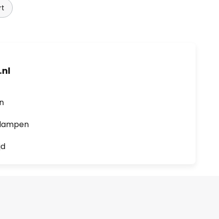
rt
nl
en
0 lampen
jd