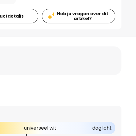
Heb je vragen over dit
ductdetails
artikel?
universeel wit
daglicht