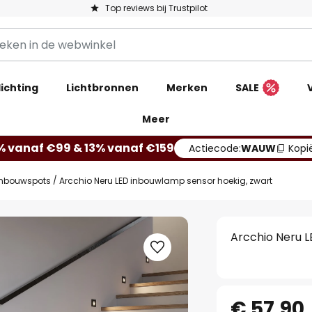
Top reviews bij Trustpilot
ichting
Lichtbronnen
Merken
SALE
Meer
% vanaf €99 & 13% vanaf €159
Actiecode:
WAUW
Kopi
nbouwspots
Arcchio Neru LED inbouwlamp sensor hoekig, zwart
Arcchio Neru 
€ 57,90