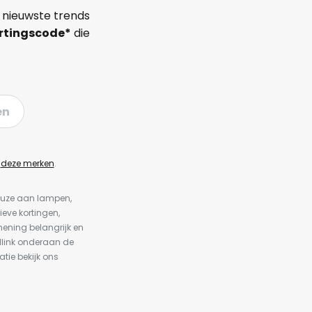
 nieuwste trends
rtingscode*
die
en
n
deze merken
.
keuze aan lampen,
ieve kortingen,
ening belangrijk en
dlink onderaan de
atie bekijk ons