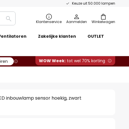
Keuze uit 50.000 lampen
Zoeken
Klantenservice
Aanmelden
Winkelwagen
Ventilatoren
Zakelijke klanten
OUTLET
WOW Week:
tot wel 70% korting
ëren
LED inbouwlamp sensor hoekig, zwart