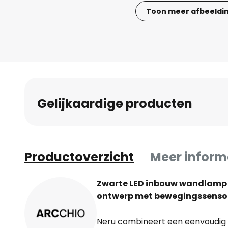
Toon meer afbeeldi
Ga
naar
het
begin
van
de
Gelijkaardige producten
afbeeldingen-
gallerij
Productoverzicht
Meer inform
Zwarte LED inbouw wandlamp 
ontwerp met bewegingssenso
Neru combineert een eenvoudig