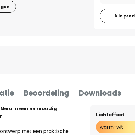
ngen
Alle pro
atie
Beoordeling
Downloads
Neru in een eenvoudig
Lichteffect
r
warm-wit
 ontwerp met een praktische