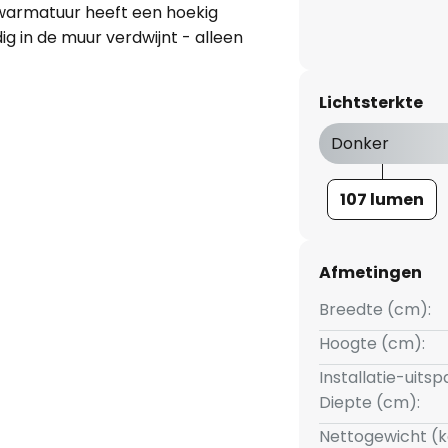
warmatuur heeft een hoekig
ig in de muur verdwijnt - alleen
op het oppervlak staan. Verder
eerde LED's die een warm wit
Lichtsterkte
oor gebruik binnenshuis. De LED
or het verlichten van een gang
Donker
nten op vlakke wanden.
ecombineerd met andere
107 lumen
samenhangende totaalindruk te
Afmetingen
Breedte (cm):
Hoogte (cm):
Installatie-uitsp
Diepte (cm):
Nettogewicht (k