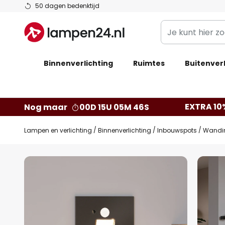
Ga
50 dagen bedenktijd
naar
Je
de
kunt
inhoud
hier
Binnenverlichting
Ruimtes
zoeken
Buitenverl
in
de
webwinkel
EXTRA 10
Nog maar
00D 15U 05M 45S
Lampen en verlichting
Binnenverlichting
Inbouwspots
Wandi
Ga
naar
het
einde
van
de