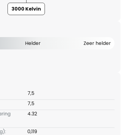
3000 Kelvin
Helder
Zeer helder
7,5
7,5
aring
4.32
g):
0,119