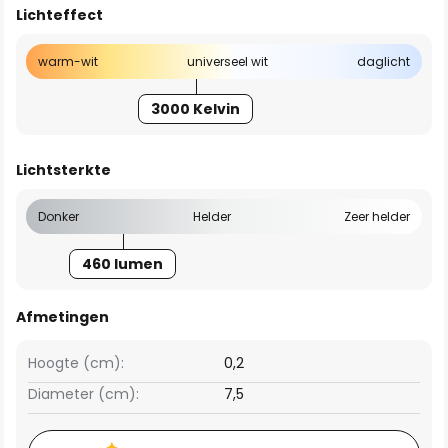
Lichteffect
warm-wit
universeel wit
daglicht
3000 Kelvin
Lichtsterkte
Donker
Helder
Zeer helder
460 lumen
Afmetingen
Hoogte (cm):
0,2
Diameter (cm):
7,5