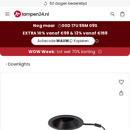
50 dagen bedenktijd
Ga
naar
de
ken
Nog maar
00D 17U 55M 08S
inhoud
EXTRA 10% vanaf €99 & 13% vanaf €159
Actiecode:
WAUW
Kopiëren
WOW Week:
tot wel 70% korting
Downlights
Ga
naar
het
einde
van
de
afbeeldingen-
gallerij