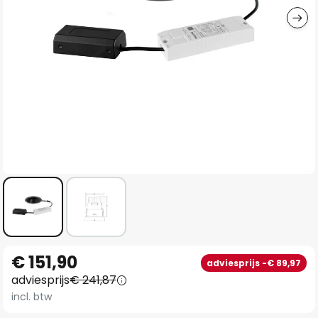
Ga
€ 151,90
adviesprijs -€ 89,97
naar
adviesprijs
€ 241,87
het
incl. btw
begin