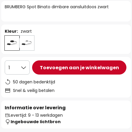
van
BRUMBERG Spot Binato dimbare aansluitdoos zwart
de
afbeeldingen-
gallerij
Kleur:
zwart
Toevoegen aan je winkelwagen
1
50 dagen bedenktijd
Snel & veilig betalen
Informatie over levering
Levertijd: 9 - 13 werkdagen
Ingebouwde lichtbron