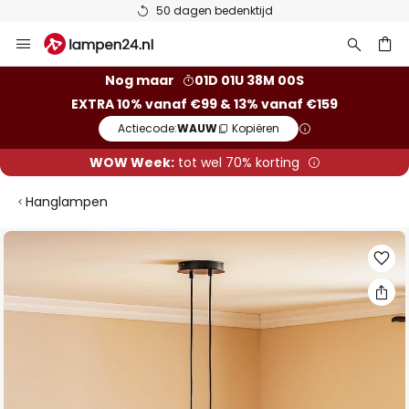
50 dagen bedenktijd
Ga
naar
de
ken
Nog maar
01D 01U 37M 59S
inhoud
EXTRA 10% vanaf €99 & 13% vanaf €159
Actiecode:
WAUW
Kopiëren
WOW Week:
tot wel 70% korting
Hanglampen
Ga
naar
het
einde
van
de
afbeeldingen-
gallerij