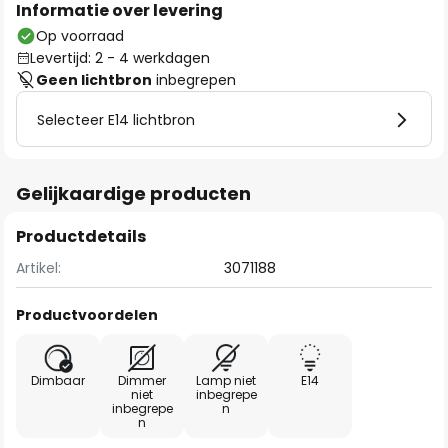
Informatie over levering
Op voorraad
Levertijd: 2 - 4 werkdagen
Geen lichtbron
inbegrepen
Selecteer E14 lichtbron
Gelijkaardige producten
Productdetails
Artikel:
3071188
Productvoordelen
Dimbaar
Dimmer
Lamp niet
E14
niet
inbegrepe
inbegrepe
n
n