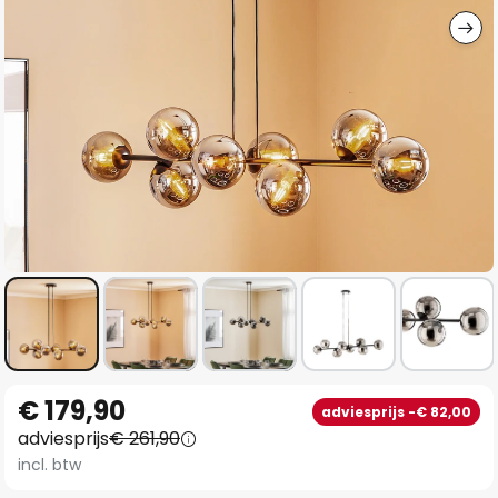
Ga
€ 179,90
adviesprijs -€ 82,00
naar
adviesprijs
€ 261,90
het
incl. btw
begin