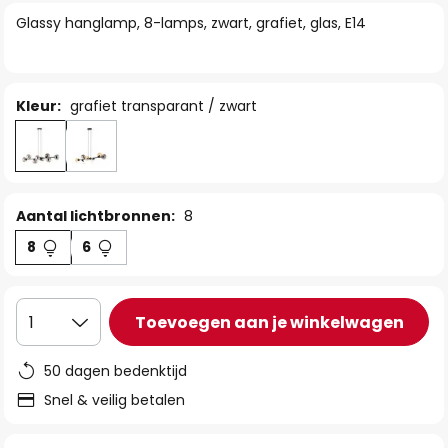
van
Glassy hanglamp, 8-lamps, zwart, grafiet, glas, E14
de
afbeeldingen-
gallerij
Kleur:
grafiet transparant / zwart
Aantal lichtbronnen:
8
8
6
Toevoegen aan je winkelwagen
1
50 dagen bedenktijd
Snel & veilig betalen