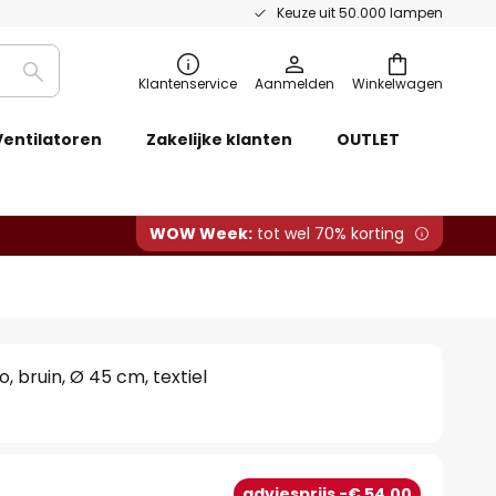
Keuze uit 50.000 lampen
Zoeken
Klantenservice
Aanmelden
Winkelwagen
Ventilatoren
Zakelijke klanten
OUTLET
WOW Week:
tot wel 70% korting
 bruin, Ø 45 cm, textiel
0
adviesprijs -€ 54,00