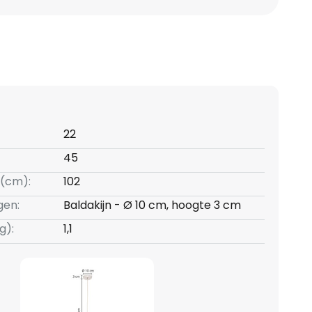
22
45
(cm):
102
gen:
Baldakijn - Ø 10 cm, hoogte 3 cm
g):
1,1