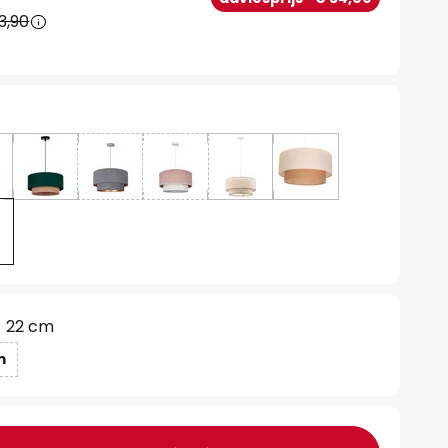
3,90
22 cm
m