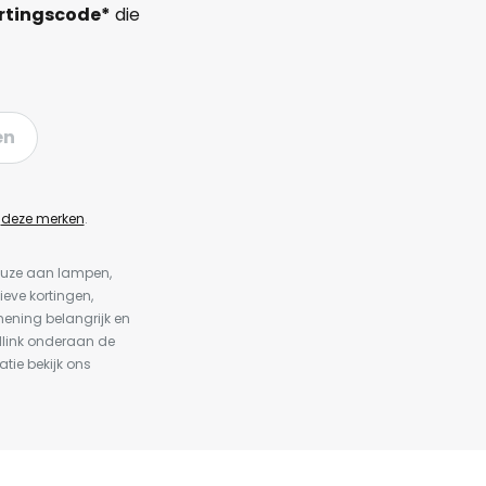
rtingscode*
die
en
n
deze merken
.
keuze aan lampen,
ieve kortingen,
ening belangrijk en
dlink onderaan de
atie bekijk ons