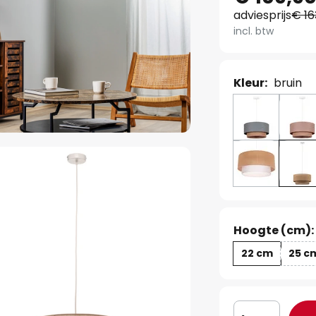
adviesprijs
€ 16
incl. btw
Kleur:
bruin
Hoogte (cm):
22 cm
25 c