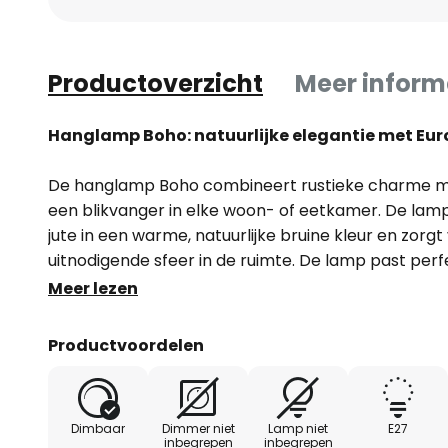
Productoverzicht
Meer inform
Hanglamp Boho: natuurlijke elegantie met E
De hanglamp Boho combineert rustieke charme met 
een blikvanger in elke woon- of eetkamer. De la
jute in een warme, natuurlijke bruine kleur en zorgt
uitnodigende sfeer in de ruimte. De lamp past perfec
harmonieus in verschillende interieurstijlen.
Meer lezen
Een bijzonder kenmerk van de hanglamp Boho is de
Productvoordelen
voor kwaliteit en duurzaamheid. De mogelijkheid
externe dimmer maakt een flexibele aanpassing van 
om de gewenste sfeer te creëren. Of het nu in de
Dimbaar
Dimmer niet
Lamp niet
E27
eetkamer is, deze lamp zet stijlvolle accenten en b
inbegrepen
inbegrepen