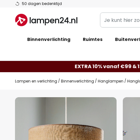
Ga
50 dagen bedenktijd
naar
Je
de
kunt
inhoud
hier
Binnenverlichting
Ruimtes
zoeken
Buitenverl
in
de
webwinkel
EXTRA 10% vanaf €99 & 
Lampen en verlichting
Binnenverlichting
Hanglampen
Hangla
Ga
naar
het
einde
van
de