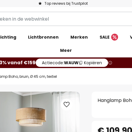
Top reviews bij Trustpilot
ichting
Lichtbronnen
Merken
SALE
Meer
13% vanaf €159
Actiecode:
WAUW
Kopiëren
mp Boho, bruin, Ø 45 cm, textiel
Hanglamp Boho,
€ 109,9