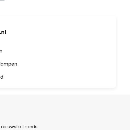
nl
en
0 lampen
jd
 nieuwste trends