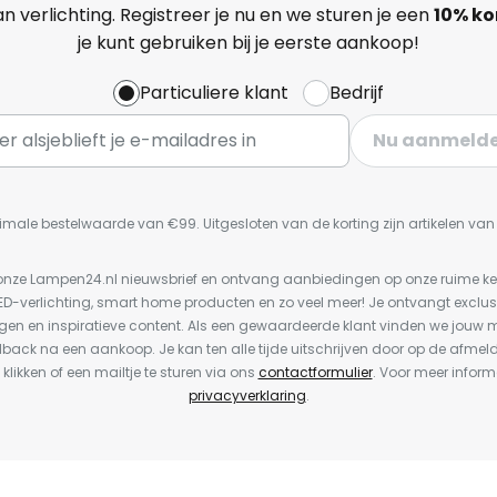
n verlichting. Registreer je nu en we sturen je een
10% ko
je kunt gebruiken bij je eerste aankoop!
Particuliere klant
Bedrijf
Nu aanmeld
imale bestelwaarde van €99. Uitgesloten van de korting zijn artikelen va
or onze Lampen24.nl nieuwsbrief en ontvang aanbiedingen op onze ruime 
LED-verlichting, smart home producten en zo veel meer! Je ontvangt exclus
en en inspiratieve content. Als een gewaardeerde klant vinden we jouw m
dback na een aankoop. Je kan ten alle tijde uitschrijven door op de afmel
 klikken of een mailtje te sturen via ons
contactformulier
. Voor meer inform
privacyverklaring
.