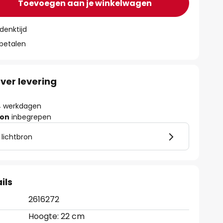
Toevoegen aan je winkelwagen
denktijd
 betalen
ver levering
- 4 werkdagen
ron
inbegrepen
 lichtbron
ils
2616272
Hoogte: 22 cm