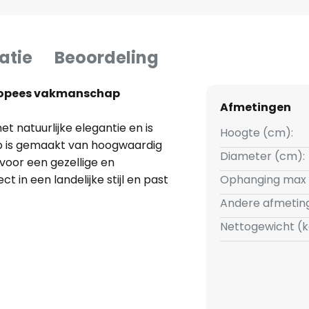
atie
Beoordeling
uropees vakmanschap
Afmetingen
natuurlijke elegantie en is
Hoogte (cm):
mp is gemaakt van hoogwaardig
Diameter (cm):
 voor een gezellige en
t in een landelijke stijl en past
Ophanging max 
Andere afmetin
Nettogewicht (k
 Europese productie, die staat
 om de lamp te dimmen met een
de lichtintensiteit mogelijk
 woonkamer, de keuken of de
enadrukt de natuurlijke