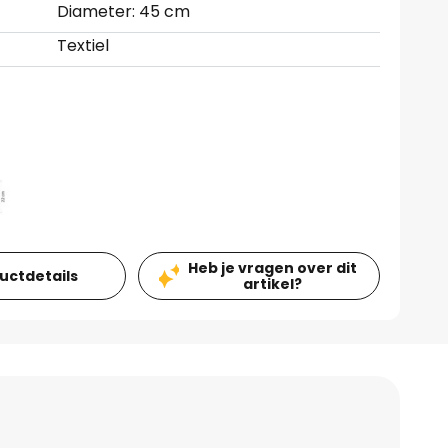
Diameter: 45 cm
Textiel
Heb je vragen over dit
ductdetails
artikel?