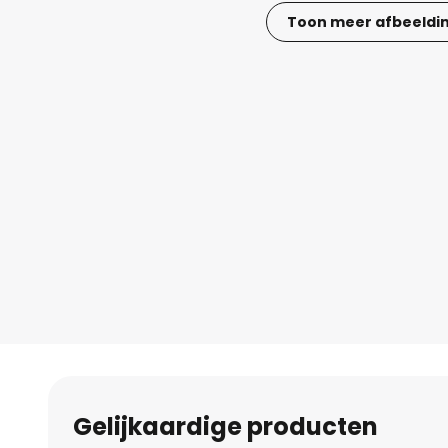
Toon meer afbeeldi
Ga
naar
het
begin
van
de
afbeeldingen-
gallerij
Gelijkaardige producten