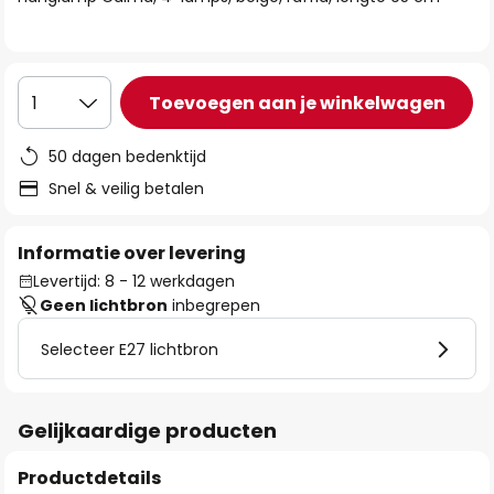
de
afbeeldingen-
gallerij
Toevoegen aan je winkelwagen
1
50 dagen bedenktijd
Snel & veilig betalen
Informatie over levering
Levertijd: 8 - 12 werkdagen
Geen lichtbron
inbegrepen
Selecteer E27 lichtbron
Gelijkaardige producten
Productdetails