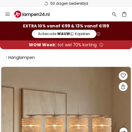
50 dagen bedenktijd
Ga
naar
de
ken
EXTRA 10% vanaf €99 & 13% vanaf €159
inhoud
Actiecode:
WAUW
Kopiëren
WOW Week:
tot wel 70% korting
Hanglampen
Ga
naar
het
einde
van
de
afbeeldingen-
gallerij