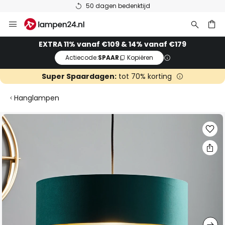
50 dagen bedenktijd
Ga
naar
de
ken
EXTRA 11% vanaf €109 & 14% vanaf €179
inhoud
Actiecode:
SPAAR
Kopiëren
Super Spaardagen:
tot 70% korting
Hanglampen
Ga
naar
het
einde
van
de
afbeeldingen-
gallerij