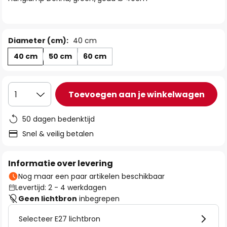
de
afbeeldingen-
gallerij
Diameter (cm):
40 cm
40 cm
50 cm
60 cm
Toevoegen aan je winkelwagen
1
50 dagen bedenktijd
Snel & veilig betalen
Informatie over levering
Nog maar een paar artikelen beschikbaar
Levertijd: 2 - 4 werkdagen
Geen lichtbron
inbegrepen
Selecteer E27 lichtbron